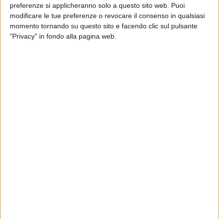
preferenze si applicheranno solo a questo sito web. Puoi
modificare le tue preferenze o revocare il consenso in qualsiasi
momento tornando su questo sito e facendo clic sul pulsante
"Privacy" in fondo alla pagina web.
A Castel San Giovanni sono iniziati, con la posa della
prima pietra, i lavori di costruzione curati da Vailog del
nuovo Centro Europeo Distribuzione Ricambi di
Renault.
Alla cerimonia erano presenti, tra gli altri, l’ad della
società di sviluppo immobiliare Eric Veron e Raffaele