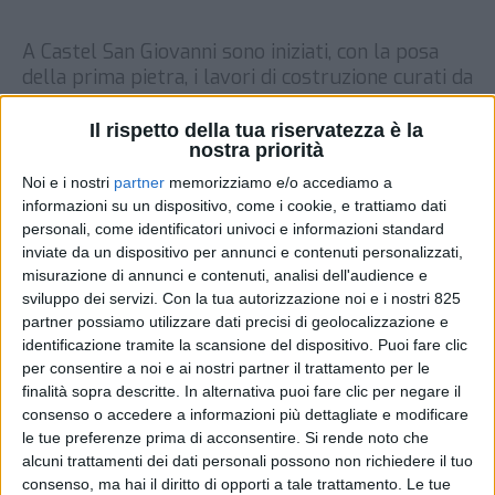
A Castel San Giovanni sono iniziati, con la posa
della prima pietra, i lavori di costruzione curati da
Vailog del nuovo Centro Europeo Distribuzione
Ricambi di Renault. Alla cerimonia erano presenti,
Il rispetto della tua riservatezza è la
nostra priorità
tra gli altri, l’ad della società di sviluppo
immobiliare Eric Veron e Raffaele Fusilli, numero
Noi e i nostri
partner
memorizziamo e/o accediamo a
uno di Renault Italia. Il progetto è parte del […]
informazioni su un dispositivo, come i cookie, e trattiamo dati
personali, come identificatori univoci e informazioni standard
DI
14 SETTEMBRE 2022
inviate da un dispositivo per annunci e contenuti personalizzati,
misurazione di annunci e contenuti, analisi dell'audience e
sviluppo dei servizi.
Con la tua autorizzazione noi e i nostri 825
STAMPA
partner possiamo utilizzare dati precisi di geolocalizzazione e
identificazione tramite la scansione del dispositivo. Puoi fare clic
per consentire a noi e ai nostri partner il trattamento per le
finalità sopra descritte. In alternativa puoi fare clic per negare il
consenso o accedere a informazioni più dettagliate e modificare
le tue preferenze prima di acconsentire.
Si rende noto che
alcuni trattamenti dei dati personali possono non richiedere il tuo
consenso, ma hai il diritto di opporti a tale trattamento. Le tue