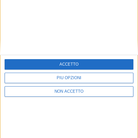
che sarà dotato di pannelli fotovoltaici che
copriranno “buona parte” del suo fabbisogno
energetico, verrà realizzato con l’obiettivo di
conseguire la certificazione Breeam con valutazione
Excellent.
ISCRIVITI ALLA
NEWSLETTER GRATUITA DI SUPPLY
CHAIN ITALY
ACCETTO
PIÙ OPZIONI
NON ACCETTO
VUOI RICEVERE AGGIORNAMENTI SUI
TUOI TOPICS PREFERITI OGNI GIORNO?