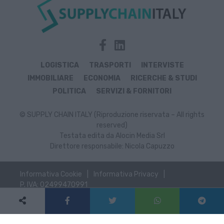
LOGISTICA
TRASPORTI
INTERVISTE
IMMOBILIARE
ECONOMIA
RICERCHE & STUDI
POLITICA
SERVIZI & FORNITORI
© SUPPLY CHAIN ITALY (Riproduzione riservata – All rights
reserved)
Testata edita da Alocin Media Srl
Direttore responsabile: Nicola Capuzzo
Informativa Cookie
Informativa Privacy
P. IVA: 02499470991