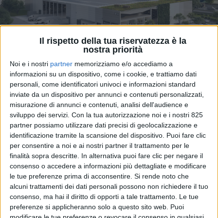
Il rispetto della tua riservatezza è la
nostra priorità
Noi e i nostri
partner
memorizziamo e/o accediamo a
informazioni su un dispositivo, come i cookie, e trattiamo dati
personali, come identificatori univoci e informazioni standard
inviate da un dispositivo per annunci e contenuti personalizzati,
misurazione di annunci e contenuti, analisi dell'audience e
sviluppo dei servizi.
Con la tua autorizzazione noi e i nostri 825
partner possiamo utilizzare dati precisi di geolocalizzazione e
identificazione tramite la scansione del dispositivo. Puoi fare clic
— COMUNICAZIONE AZIENDALE —
per consentire a noi e ai nostri partner il trattamento per le
finalità sopra descritte. In alternativa puoi fare clic per negare il
consenso o accedere a informazioni più dettagliate e modificare
Se attualmente si assiste all’adozione da parte della
le tue preferenze prima di acconsentire.
Si rende noto che
Commissione europea
di una serie di proposte per
alcuni trattamenti dei dati personali possono non richiedere il tuo
trasformare le
politiche
dell’
UE
in materia di clima,
consenso, ma hai il diritto di opporti a tale trattamento. Le tue
energia, trasporti e fiscalità, il
Green Deal
si muove
preferenze si applicheranno solo a questo sito web. Puoi
per trasformare l’
economia dell’UE
verso
un futuro
modificare le tue preferenze o revocare il consenso in qualsiasi