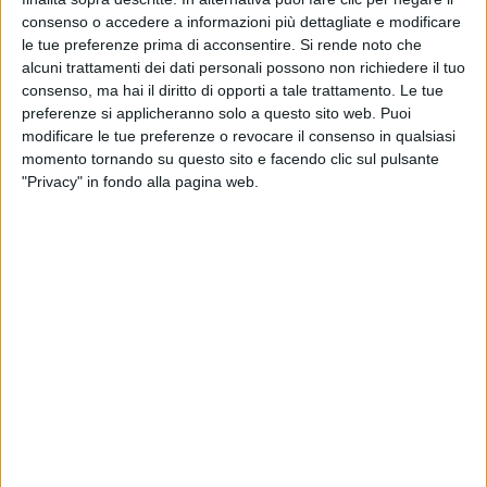
consenso o accedere a informazioni più dettagliate e modificare
le tue preferenze prima di acconsentire.
Si rende noto che
alcuni trattamenti dei dati personali possono non richiedere il tuo
consenso, ma hai il diritto di opporti a tale trattamento. Le tue
preferenze si applicheranno solo a questo sito web. Puoi
modificare le tue preferenze o revocare il consenso in qualsiasi
momento tornando su questo sito e facendo clic sul pulsante
"Privacy" in fondo alla pagina web.
Ponte Taro (Parma) –
“L’obiettivo è quello di
aumentare dell’85% gli slot di capacità ferroviaria
entro il 2026 ma i nostri investimenti saranno mirati e
concentrati dove effettivamente c’è una domanda di
trasporto merci su ferro”. È stata questa la
dichiarazione forse più attesa pronunciata da