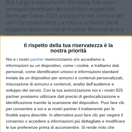
Rail Cargo e soprattutto Mercitalia Rail sono i
principali beneficiari dei contributi erogati dal
Mims per l’anno 2021 a supporto del rinnovo dei
carri ferroviari merci. La misura, a favore sia di
soggetti detentori che di imprese ferroviarie, era
stata varata nel 2017, precisamente con il
Decreto Legge 24 aprile 2017 che stanziava 20
Il rispetto della tua riservatezza è la
milioni […]
nostra priorità
Noi e i nostri
partner
memorizziamo e/o accediamo a
DI
12 OTTOBRE 2022
informazioni su un dispositivo, come i cookie, e trattiamo dati
personali, come identificatori univoci e informazioni standard
STAMPA
inviate da un dispositivo per annunci e contenuti personalizzati,
misurazione di annunci e contenuti, analisi dell'audience e
sviluppo dei servizi.
Con la tua autorizzazione noi e i nostri 825
partner possiamo utilizzare dati precisi di geolocalizzazione e
identificazione tramite la scansione del dispositivo. Puoi fare clic
per consentire a noi e ai nostri partner il trattamento per le
finalità sopra descritte. In alternativa puoi fare clic per negare il
consenso o accedere a informazioni più dettagliate e modificare
le tue preferenze prima di acconsentire.
Si rende noto che