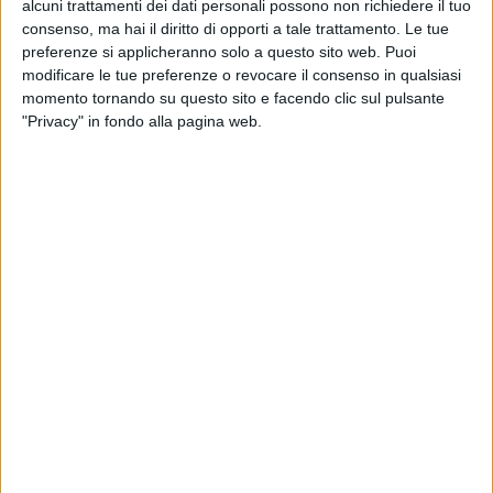
alcuni trattamenti dei dati personali possono non richiedere il tuo
consenso, ma hai il diritto di opporti a tale trattamento. Le tue
preferenze si applicheranno solo a questo sito web. Puoi
modificare le tue preferenze o revocare il consenso in qualsiasi
momento tornando su questo sito e facendo clic sul pulsante
"Privacy" in fondo alla pagina web.
Rail Cargo e soprattutto Mercitalia Rail sono i
principali beneficiari dei contributi erogati dal Mims
per l’anno 2021 a supporto del rinnovo dei carri
ferroviari merci. La misura, a favore sia di soggetti
detentori che di imprese ferroviarie, era stata varata