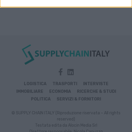
LOGISTICA
TRASPORTI
INTERVISTE
IMMOBILIARE
ECONOMIA
RICERCHE & STUDI
POLITICA
SERVIZI & FORNITORI
© SUPPLY CHAIN ITALY (Riproduzione riservata – All rights
reserved)
Testata edita da Alocin Media Srl
Direttore responsabile: Nicola Capuzzo