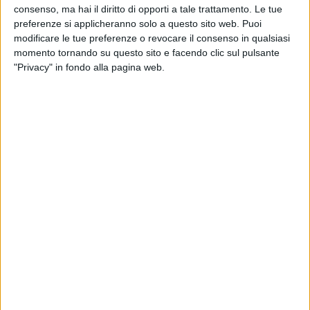
consenso, ma hai il diritto di opporti a tale trattamento. Le tue
preferenze si applicheranno solo a questo sito web. Puoi
modificare le tue preferenze o revocare il consenso in qualsiasi
momento tornando su questo sito e facendo clic sul pulsante
"Privacy" in fondo alla pagina web.
Milano Ristorazione – società controllata al 99% dal
Comune di Milano che si occupa di fornire pasti a
scuole, Rsa, case vacanza, Cpa e ricoveri vari del
capoluogo lombardo – è alla ricerca di un nuovo
fornitore logistico in grado di assicurarle per i prossimi
due anni la gestione, compreso stoccaggio e
distribuzione nei vari punti di consegna, di derrate
alimentari e non.