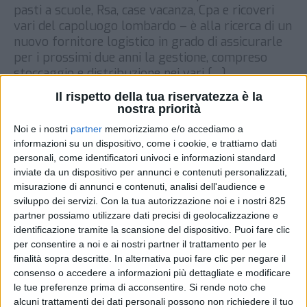
pasti a scuole, Rsa, case vacanza, Cpa e ricoveri
vari del capoluogo lombardo – è alla ricerca di un
nuovo fornitore logistico in grado di assicurarle
per i prossimi due anni la gestione, compreso
stoccaggio e distribuzione nei vari […]
Il rispetto della tua riservatezza è la
DI
4 GENNAIO 2023
nostra priorità
Noi e i nostri
partner
memorizziamo e/o accediamo a
STAMPA
informazioni su un dispositivo, come i cookie, e trattiamo dati
personali, come identificatori univoci e informazioni standard
inviate da un dispositivo per annunci e contenuti personalizzati,
misurazione di annunci e contenuti, analisi dell'audience e
sviluppo dei servizi.
Con la tua autorizzazione noi e i nostri 825
partner possiamo utilizzare dati precisi di geolocalizzazione e
identificazione tramite la scansione del dispositivo. Puoi fare clic
per consentire a noi e ai nostri partner il trattamento per le
finalità sopra descritte. In alternativa puoi fare clic per negare il
consenso o accedere a informazioni più dettagliate e modificare
le tue preferenze prima di acconsentire.
Si rende noto che
alcuni trattamenti dei dati personali possono non richiedere il tuo