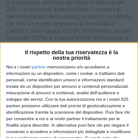
Si è compiuta nel corso del terzo trimestre del
2022 la scalata di Amazon Italia Transport al
mercato italiano della consegna pacchi. La società,
che fino a tre mesi prima era ai vertici della
classifica ma ex aequo con Brt (entrambe con una
quota del 18,1%), è riuscita infatti nell’impresa di
distanziare la rivale, arrivando […]
Il rispetto della tua riservatezza è la
DI
10 GENNAIO 2023
nostra priorità
Noi e i nostri
partner
memorizziamo e/o accediamo a
STAMPA
informazioni su un dispositivo, come i cookie, e trattiamo dati
personali, come identificatori univoci e informazioni standard
inviate da un dispositivo per annunci e contenuti personalizzati,
misurazione di annunci e contenuti, analisi dell'audience e
sviluppo dei servizi.
Con la tua autorizzazione noi e i nostri 825
partner possiamo utilizzare dati precisi di geolocalizzazione e
identificazione tramite la scansione del dispositivo. Puoi fare clic
per consentire a noi e ai nostri partner il trattamento per le
finalità sopra descritte. In alternativa puoi fare clic per negare il
consenso o accedere a informazioni più dettagliate e modificare
le tue preferenze prima di acconsentire.
Si rende noto che