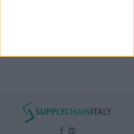
Condor affitta il magazzino Piacenza DC11 presso il
Prologis Park emiliano