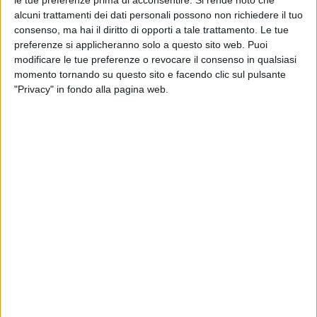
alcuni trattamenti dei dati personali possono non richiedere il tuo
consenso, ma hai il diritto di opporti a tale trattamento. Le tue
preferenze si applicheranno solo a questo sito web. Puoi
modificare le tue preferenze o revocare il consenso in qualsiasi
momento tornando su questo sito e facendo clic sul pulsante
"Privacy" in fondo alla pagina web.
Si è compiuta nel corso del terzo trimestre del 2022 la
scalata di Amazon Italia Transport al mercato italiano
della consegna pacchi. La società, che fino
a tre mesi
prima era ai vertici della classifica ma ex aequo con
Brt
(entrambe con una quota del 18,1%), è riuscita
infatti nell’impresa di distanziare la rivale, arrivando a