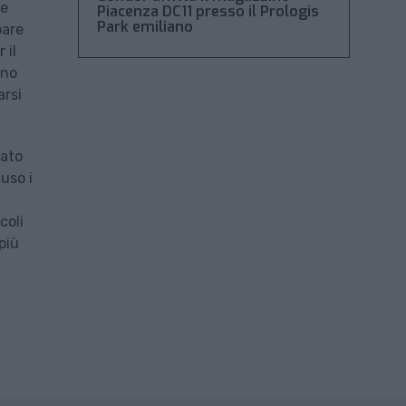
te
Piacenza DC11 presso il Prologis
Park emiliano
pare
 il
nno
arsi
tato
uso i
coli
più