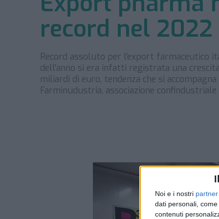
Export pharma m
record nel 2022
Record assoluto per l’export farmaceutico it
dell’anno si era infatti registrata una cresci
miliardi di euro, tendenza che si accompagna
Farminudustria, associazione confindustriale 
I
Noi e i nostri
partner
dati personali, come 
contenuti personalizz