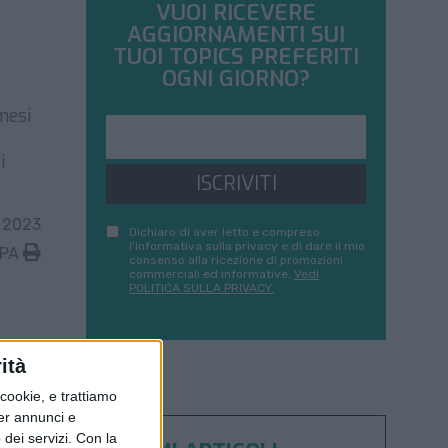
VUOI RICEVERE
AGGIORNAMENTI SUI
TUOI TOPICS PREFERITI
OGNI GIORNO?
mesi
i
ISCRIVITI
 2023
Dichiaro di aver letto e compreso
l'informativa sulla privacy e di dare il mio
MPA
consenso alla ricezione di promozioni
commerciali ed informative.
Vedi
POLITICA SULLA PRIVACY.
ità
ookie, e trattiamo
per annunci e
dei servizi.
Con la