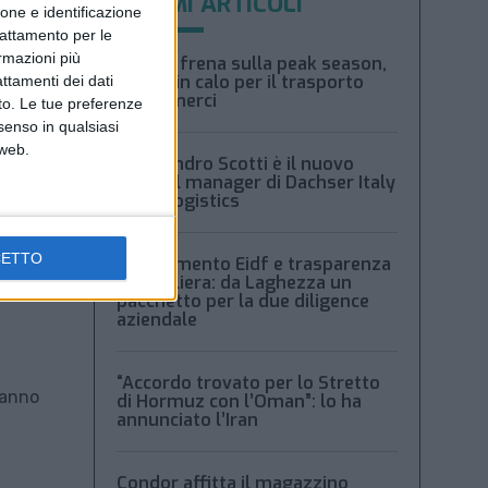
ULTIMI ARTICOLI
ione e identificazione
trattamento per le
ormazioni più
Xeneta frena sulla peak season,
tariffe in calo per il trasporto
attamenti dei dati
aereo merci
nto. Le tue preferenze
senso in qualsiasi
 web.
Alessandro Scotti è il nuovo
general manager di Dachser Italy
Food Logistics
CETTO
Regolamento Eidf e trasparenza
della filiera: da Laghezza un
pacchetto per la due diligence
aziendale
“Accordo trovato per lo Stretto
’anno
di Hormuz con l’Oman”: lo ha
annunciato l’Iran
Condor affitta il magazzino