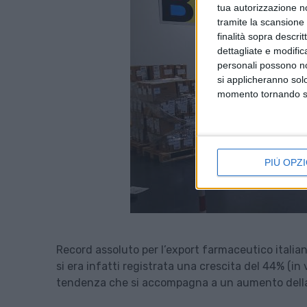
tua autorizzazione no
tramite la scansione d
finalità sopra descri
dettagliate e modific
personali possono non
si applicheranno sol
momento tornando su 
PIÙ OPZI
Record assoluto per l’export farmaceutico italia
si era infatti registrata una crescita del 44% (in 
tendenza che si accompagna a un aumento della