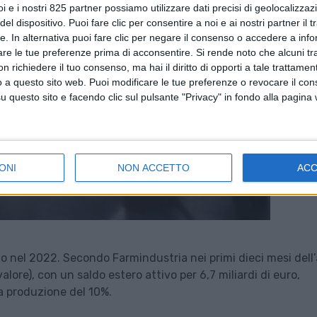
i e i nostri 825 partner possiamo utilizzare dati precisi di geolocalizzaz
el dispositivo. Puoi fare clic per consentire a noi e ai nostri partner il 
tte. In alternativa puoi fare clic per negare il consenso o accedere a inf
are le tue preferenze prima di acconsentire.
Si rende noto che alcuni tr
 richiedere il tuo consenso, ma hai il diritto di opporti a tale trattame
o a questo sito web. Puoi modificare le tue preferenze o revocare il con
questo sito e facendo clic sul pulsante "Privacy" in fondo alla pagina
ONI
NON ACCETTO
AC
no nel 2022. Secondo Farmindustria nei primi dieci mesi dell
valore), con un saldo estero attivo per 6,7 miliardi di euro,
 produzione del 10%.