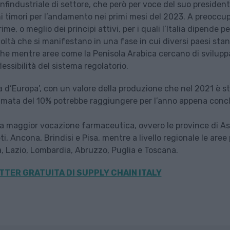
nfindustriale di settore, che però per voce del suo presiden
i timori per l’andamento nei primi mesi del 2023. A preoccu
me, o meglio dei principi attivi, per i quali l’Italia dipende per
ficoltà che si manifestano in una fase in cui diversi paesi sta
he mentre aree come la Penisola Arabica cercano di svilupp
lessibilità del sistema regolatorio.
a d’Europa’, con un valore della produzione che nel 2021 è s
stimata del 10% potrebbe raggiungere per l’anno appena concl
e a maggior vocazione farmaceutica, ovvero le province di As
i, Ancona, Brindisi e Pisa, mentre a livello regionale le aree 
a, Lazio, Lombardia, Abruzzo, Puglia e Toscana.
TER GRATUITA DI SUPPLY CHAIN ITALY