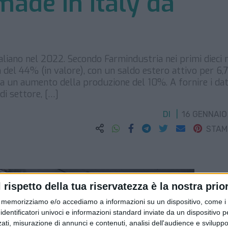
ade in Italy da
aliano nel 2022. Secondo Farmindustria nei primi dieci 
ta del 44% (in valore), con un saldo estero attivo per 6,7
 a un aumento della produzione del 10%. A fornire i dat
di settore, […]
DI
16 GENNAIO
STA
l rispetto della tua riservatezza è la nostra prior
memorizziamo e/o accediamo a informazioni su un dispositivo, come i c
identificatori univoci e informazioni standard inviate da un dispositivo 
ati, misurazione di annunci e contenuti, analisi dell'audience e sviluppo 