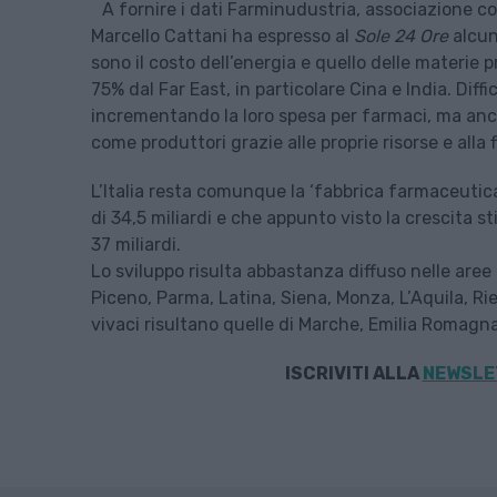
A fornire i dati Farminudustria, associazione co
Marcello Cattani ha espresso al
Sole 24 Ore
alcun
sono il costo dell’energia e quello delle materie pri
75% dal Far East, in particolare Cina e India. Dif
incrementando la loro spesa per farmaci, ma anc
come produttori grazie alle proprie risorse e alla f
L’Italia resta comunque la ‘fabbrica farmaceutic
di 34,5 miliardi e che appunto visto la crescita 
37 miliardi.
Lo sviluppo risulta abbastanza diffuso nelle are
Piceno, Parma, Latina, Siena, Monza, L’Aquila, Riet
vivaci risultano quelle di Marche, Emilia Romagn
ISCRIVITI ALLA
NEWSLET