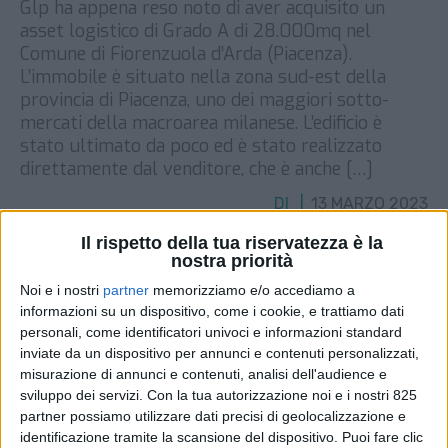
Glp ha appena reso noto di aver acquisito un
asset logistico di Grado A di 28.000mq nel
Comune di Fiorenzuola d’Arda (Piacenza).
L’immobile è situato nella zona sud-est della
provincia di Piacenza, uno dei maggiori sotto-
mercati della macroarea milanese. L’edificio è
stato ultimato da poco ed è stato realizzato
direttamente dal venditore, che è anche […]
DI
13 MARZO 2023
Il rispetto della tua riservatezza è la
nostra priorità
STAMPA
Noi e i nostri
partner
memorizziamo e/o accediamo a
informazioni su un dispositivo, come i cookie, e trattiamo dati
personali, come identificatori univoci e informazioni standard
inviate da un dispositivo per annunci e contenuti personalizzati,
misurazione di annunci e contenuti, analisi dell'audience e
sviluppo dei servizi.
Con la tua autorizzazione noi e i nostri 825
partner possiamo utilizzare dati precisi di geolocalizzazione e
identificazione tramite la scansione del dispositivo. Puoi fare clic