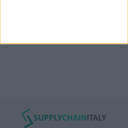
Msc denuncia CargoLoop per il crollo dei supporti di
auto elettriche in container
Nuova linea container dell’italiana Messina fra Mar
Rosso, India e Oman