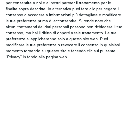
per consentire a noi e ai nostri partner il trattamento per le
finalità sopra descritte. In alternativa puoi fare clic per negare il
consenso o accedere a informazioni più dettagliate e modificare
le tue preferenze prima di acconsentire.
Si rende noto che
alcuni trattamenti dei dati personali possono non richiedere il tuo
consenso, ma hai il diritto di opporti a tale trattamento. Le tue
preferenze si applicheranno solo a questo sito web. Puoi
modificare le tue preferenze o revocare il consenso in qualsiasi
momento tornando su questo sito e facendo clic sul pulsante
"Privacy" in fondo alla pagina web.
Glp ha appena reso noto di aver acquisito un asset
logistico di Grado A di 28.000mq nel Comune di
Fiorenzuola d’Arda (Piacenza). L’immobile è situato
nella zona sud-est della provincia di Piacenza, uno
dei maggiori sotto-mercati della macroarea milanese.
L’edificio è stato ultimato da poco ed è stato
realizzato direttamente dal venditore, che è anche