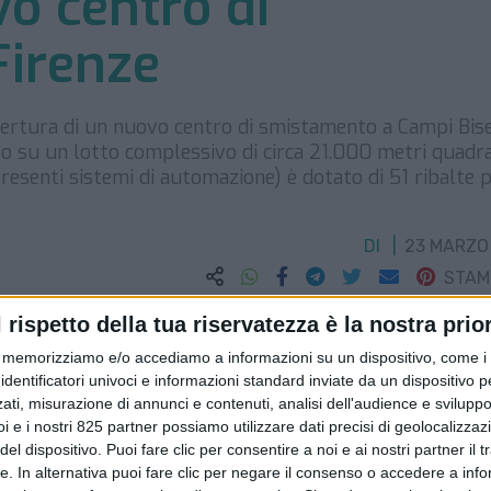
o centro di
irenze
apertura di un nuovo centro di smistamento a Campi Bise
ato su un lotto complessivo di circa 21.000 metri quadra
presenti sistemi di automazione) è dotato di 51 ribalte 
DI
23 MARZO
STA
l rispetto della tua riservatezza è la nostra prior
memorizziamo e/o accediamo a informazioni su un dispositivo, come i c
identificatori univoci e informazioni standard inviate da un dispositivo 
ati, misurazione di annunci e contenuti, analisi dell'audience e sviluppo 
i e i nostri 825 partner possiamo utilizzare dati precisi di geolocalizzaz
el dispositivo. Puoi fare clic per consentire a noi e ai nostri partner il 
tte. In alternativa puoi fare clic per negare il consenso o accedere a inf