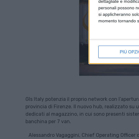
dettagliate e modific
personali possono non
si applicheranno sol
momento tornando su 
PIÙ OPZI
Gls Italy potenzia il proprio network con l’apert
provincia di Firenze. Il nuovo hub, realizzato su 
dedicati al magazzino, in cui sono presenti sistem
banchina per 7 van.
Alessandro Vagaggini, Chief Operating Officer 