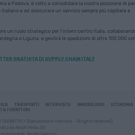
Parma e Padova, è volto a consolidare la nostra posizione di pa
 italiano e ad assicurare un servizio sempre più capillare e
vere un ruolo strategico per l’intero centro Italia, collaboran
rdegna e Liguria, e gestirà le spedizioni di oltre 100.000 coll
TER GRATUITA DI SUPPLY CHAIN ITALY
TICA
TRASPORTI
INTERVISTE
IMMOBILIARE
ECONOMIA
I & FORNITORI
CHAIN ITALY (Riproduzione riservata – All rights reserved)
dita da Alocin Media Srl
 responsabile: Nicola Capuzzo