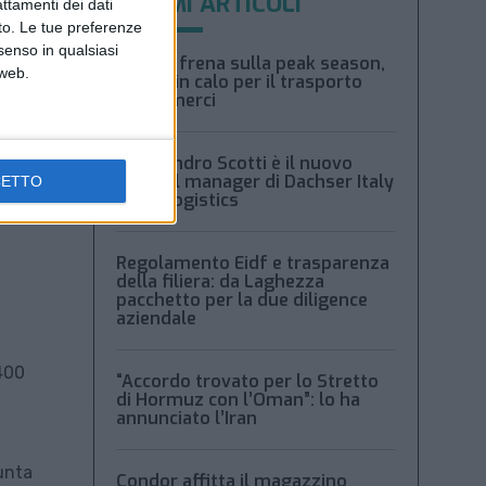
ULTIMI ARTICOLI
attamenti dei dati
nto. Le tue preferenze
senso in qualsiasi
Xeneta frena sulla peak season,
 web.
tariffe in calo per il trasporto
aereo merci
Alessandro Scotti è il nuovo
general manager di Dachser Italy
CETTO
Food Logistics
Regolamento Eidf e trasparenza
della filiera: da Laghezza
pacchetto per la due diligence
aziendale
.400
“Accordo trovato per lo Stretto
di Hormuz con l’Oman”: lo ha
annunciato l’Iran
unta
Condor affitta il magazzino