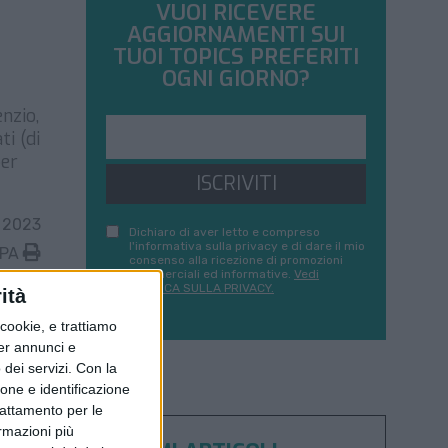
VUOI RICEVERE
AGGIORNAMENTI SUI
TUOI TOPICS PREFERITI
OGNI GIORNO?
nzio,
ti (di
per
ISCRIVITI
 2023
Dichiaro di aver letto e compreso
l'informativa sulla privacy e di dare il mio
MPA
consenso alla ricezione di promozioni
commerciali ed informative.
Vedi
POLITICA SULLA PRIVACY.
ità
ookie, e trattiamo
per annunci e
dei servizi.
Con la
ione e identificazione
trattamento per le
ormazioni più