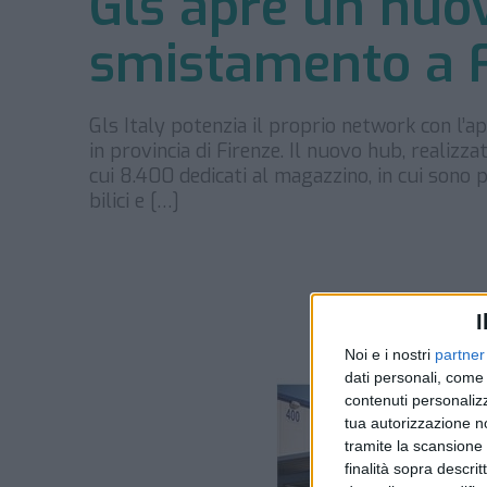
Gls apre un nuov
smistamento a F
Gls Italy potenzia il proprio network con l’
in provincia di Firenze. Il nuovo hub, realizz
cui 8.400 dedicati al magazzino, in cui sono 
bilici e […]
I
Noi e i nostri
partner
dati personali, come 
contenuti personalizz
tua autorizzazione no
tramite la scansione d
finalità sopra descri