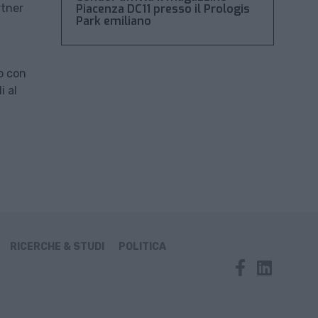
rtner
Piacenza DC11 presso il Prologis
Park emiliano
do con
i al
RICERCHE & STUDI
POLITICA