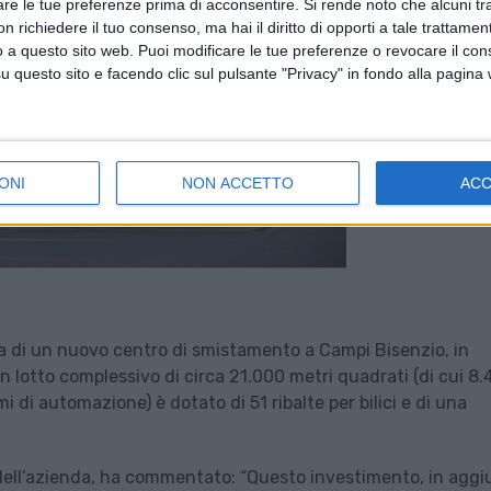
are le tue preferenze prima di acconsentire.
Si rende noto che alcuni tr
 richiedere il tuo consenso, ma hai il diritto di opporti a tale trattame
o a questo sito web. Puoi modificare le tue preferenze o revocare il con
questo sito e facendo clic sul pulsante "Privacy" in fondo alla pagina
ONI
NON ACCETTO
AC
ura di un nuovo centro di smistamento a Campi Bisenzio, in
un lotto complessivo di circa 21.000 metri quadrati (di cui 8
i di automazione) è dotato di 51 ribalte per bilici e di una
dell’azienda, ha commentato: “Questo investimento, in aggi