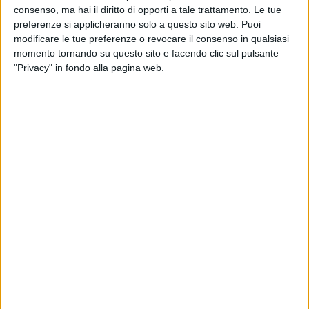
consenso, ma hai il diritto di opporti a tale trattamento. Le tue
preferenze si applicheranno solo a questo sito web. Puoi
modificare le tue preferenze o revocare il consenso in qualsiasi
momento tornando su questo sito e facendo clic sul pulsante
"Privacy" in fondo alla pagina web.
Cvs Ferrari e Movincar sono i due fornitori da cui
Interporto di Padova acquisterà i suoi nuovi mezzi per
la movimentazione di container.
I due operatori sono infatti risultati vincitori dei due
lotti
della gara avviata nei mesi scorsi dalla società di