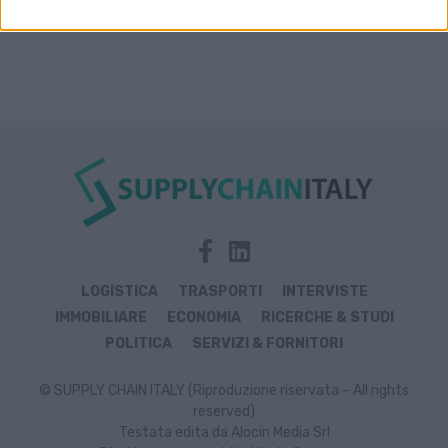
LOGISTICA
TRASPORTI
INTERVISTE
IMMOBILIARE
ECONOMIA
RICERCHE & STUDI
POLITICA
SERVIZI & FORNITORI
© SUPPLY CHAIN ITALY (Riproduzione riservata – All rights
reserved)
Testata edita da Alocin Media Srl