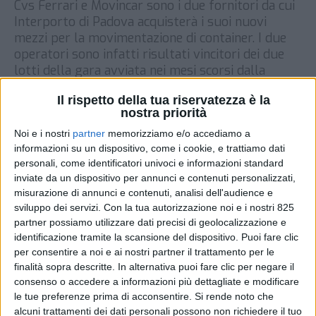
Cvs Ferrari e Movincar sono i due fornitori da cui
Interporto di Padova acquisterà i suoi nuovi
mezzi per la movimentazione di container. I due
operatori sono infatti risultati vincitori dei due
lotti della gara avviata nei mesi scorsi dalla
società di gestione dello scalo, anche grazie a un
Il rispetto della tua riservatezza è la
cofinanziamento del Fondo complementare al
nostra priorità
Pnrr, […]
Noi e i nostri
partner
memorizziamo e/o accediamo a
DI
3 APRILE 2023
informazioni su un dispositivo, come i cookie, e trattiamo dati
personali, come identificatori univoci e informazioni standard
inviate da un dispositivo per annunci e contenuti personalizzati,
STAMPA
misurazione di annunci e contenuti, analisi dell'audience e
sviluppo dei servizi.
Con la tua autorizzazione noi e i nostri 825
partner possiamo utilizzare dati precisi di geolocalizzazione e
identificazione tramite la scansione del dispositivo. Puoi fare clic
per consentire a noi e ai nostri partner il trattamento per le
finalità sopra descritte. In alternativa puoi fare clic per negare il
consenso o accedere a informazioni più dettagliate e modificare
le tue preferenze prima di acconsentire.
Si rende noto che
alcuni trattamenti dei dati personali possono non richiedere il tuo