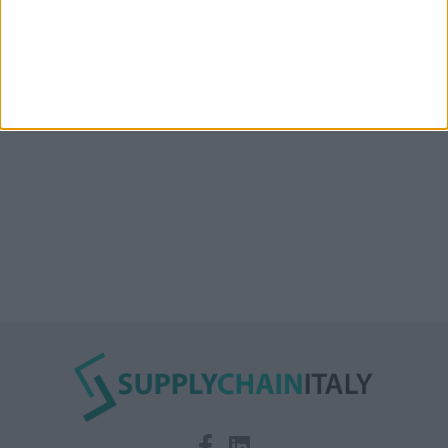
Condor affitta il magazzino Piacenza DC11 presso il
Prologis Park emiliano