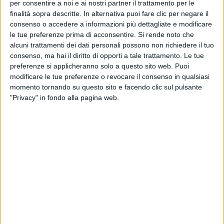
per consentire a noi e ai nostri partner il trattamento per le
finalità sopra descritte. In alternativa puoi fare clic per negare il
consenso o accedere a informazioni più dettagliate e modificare
le tue preferenze prima di acconsentire.
Si rende noto che
alcuni trattamenti dei dati personali possono non richiedere il tuo
consenso, ma hai il diritto di opporti a tale trattamento. Le tue
preferenze si applicheranno solo a questo sito web. Puoi
modificare le tue preferenze o revocare il consenso in qualsiasi
momento tornando su questo sito e facendo clic sul pulsante
"Privacy" in fondo alla pagina web.
—— COMUNICAZIONE AZIENDALE ——
Rifiuto del carico e prova del danno. Obblighi di
mitigazione e salvataggio
Con il Convegno del prossimo 19 Maggio che si terrà a
Roma, l’Associazione Italiana Periti Trasporti, meglio
conosciuta come A.I.Per.T, desidera porsi ancora una
volta come interlocutore qualificato nel mercato,
creando sinergie con i vari e diﬀerenti attori