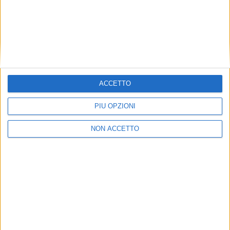
gestione di eventuali contenziosi.
Il Presidente
Ignazio Arecco
ACCETTO
PIÙ OPZIONI
NON ACCETTO