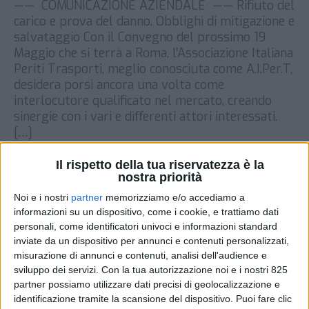
—— COMUNICAZIONE AZIENDALE —— Rifiuto del
carico e prova del danno. Obblighi di mitigazione e
salvataggio Con il Convegno del prossimo 19
Maggio che si terrà a Roma, l’Associazione Italiana
Periti Trasporti, meglio conosciuta come A.I.Per.T,
desidera porsi ancora una volta come
interlocutore qualificato nel mercato, creando
sinergie con i vari e diﬀerenti attori interessati.
[…]
DI
5 MAGGIO 2023
Il rispetto della tua riservatezza è la
nostra priorità
STAMPA
Noi e i nostri
partner
memorizziamo e/o accediamo a
informazioni su un dispositivo, come i cookie, e trattiamo dati
personali, come identificatori univoci e informazioni standard
inviate da un dispositivo per annunci e contenuti personalizzati,
misurazione di annunci e contenuti, analisi dell'audience e
sviluppo dei servizi.
Con la tua autorizzazione noi e i nostri 825
partner possiamo utilizzare dati precisi di geolocalizzazione e
identificazione tramite la scansione del dispositivo. Puoi fare clic