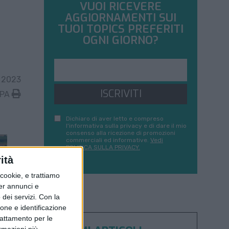
VUOI RICEVERE
AGGIORNAMENTI SUI
TUOI TOPICS PREFERITI
OGNI GIORNO?
 2023
ISCRIVITI
MPA
Dichiaro di aver letto e compreso
l'informativa sulla privacy e di dare il mio
consenso alla ricezione di promozioni
commerciali ed informative.
Vedi
POLITICA SULLA PRIVACY.
ità
ookie, e trattiamo
per annunci e
dei servizi.
Con la
ione e identificazione
trattamento per le
ormazioni più