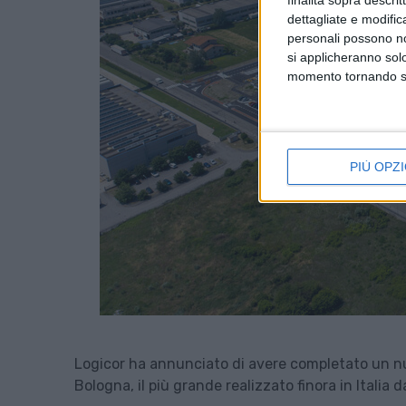
dettagliate e modific
personali possono non
si applicheranno sol
momento tornando su 
PIÙ OPZI
Logicor ha annunciato di avere completato un nuo
Bologna, il più grande realizzato finora in Italia 