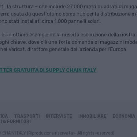
rti, la struttura – che include 27.000 metri quadrati di mag
 verrà usata da quest’ultimo come hub per la distribuzione in 
o stati installati circa 1.000 pannelli solari.
 è un ottimo esempio della riuscita esecuzione della nostra
uoghi chiave, dove c’è una forte domanda di magazzini mode
el Vericat, direttore generale dell’azienda per l’Europa
TER GRATUITA DI SUPPLY CHAIN ITALY
TICA
TRASPORTI
INTERVISTE
IMMOBILIARE
ECONOMIA
I & FORNITORI
CHAIN ITALY (Riproduzione riservata – All rights reserved)