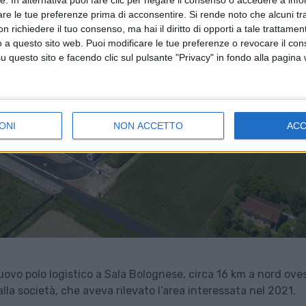
are le tue preferenze prima di acconsentire.
Si rende noto che alcuni tr
 richiedere il tuo consenso, ma hai il diritto di opporti a tale trattame
o a questo sito web. Puoi modificare le tue preferenze o revocare il con
questo sito e facendo clic sul pulsante "Privacy" in fondo alla pagina
ONI
NON ACCETTO
AC
vo polo logistico a Sala Bolognese, circa 16 km a nord oves
dalla società, che aveva rilevato l’area interessata nel 2021.