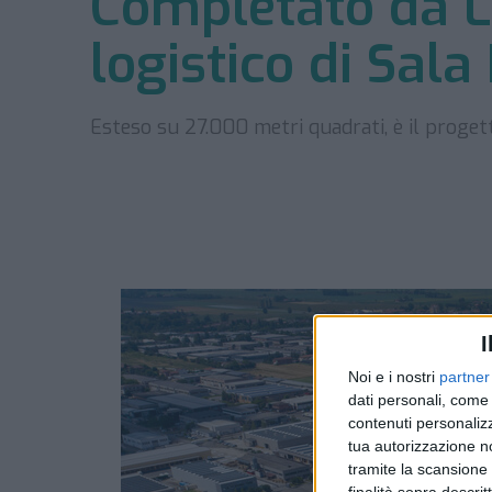
Completato da L
logistico di Sal
Esteso su 27.000 metri quadrati, è il progetto
I
Noi e i nostri
partner
dati personali, come 
contenuti personalizz
tua autorizzazione no
tramite la scansione d
finalità sopra descri