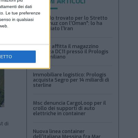
ULTIMI ARTICOLI
attamenti dei dati
nto. Le tue preferenze
“Accordo trovato per lo Stretto
senso in qualsiasi
di Hormuz con l’Oman”: lo ha
 web.
annunciato l’Iran
Condor affitta il magazzino
Piacenza DC11 presso il Prologis
Park emiliano
CETTO
Immobiliare logistico: Prologis
acquista Segro per 14 miliardi di
sterline
Msc denuncia CargoLoop per il
crollo dei supporti di auto
elettriche in container
t di
Nuova linea container
dell’italiana Messina fra Mar