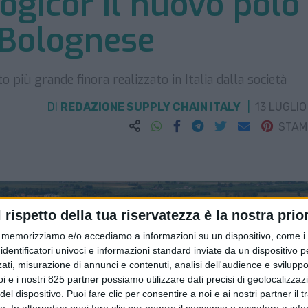
ogicor il nuovo polo
a Bolognese
 più grande finora realizzato in Italia dalla società
DI
REDAZIONE SUPPLY CHAIN ITALY
13 LUGLIO
STA
l rispetto della tua riservatezza è la nostra prior
memorizziamo e/o accediamo a informazioni su un dispositivo, come i c
identificatori univoci e informazioni standard inviate da un dispositivo 
ati, misurazione di annunci e contenuti, analisi dell'audience e sviluppo 
i e i nostri 825 partner possiamo utilizzare dati precisi di geolocalizzaz
el dispositivo. Puoi fare clic per consentire a noi e ai nostri partner il 
tte. In alternativa puoi fare clic per negare il consenso o accedere a inf