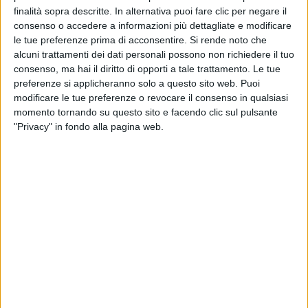
finalità sopra descritte. In alternativa puoi fare clic per negare il
consenso o accedere a informazioni più dettagliate e modificare
le tue preferenze prima di acconsentire.
Si rende noto che
alcuni trattamenti dei dati personali possono non richiedere il tuo
consenso, ma hai il diritto di opporti a tale trattamento. Le tue
preferenze si applicheranno solo a questo sito web. Puoi
modificare le tue preferenze o revocare il consenso in qualsiasi
momento tornando su questo sito e facendo clic sul pulsante
"Privacy" in fondo alla pagina web.
Alsea, tramite il suo segretario generale Andrea
Cappa, si è detta “critica sulle misure adottate dal
Comune di Milano per migliorare la mobilità cittadina”.
Nei giorni scorsi la giunta del capoluogo lombardo ha
approvato diverse modifiche alla circolazione dei
mezzi stradali, tra cui una variazione alla disciplina
che regolamenta l’area B, introducendo per quel che