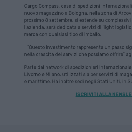
Cargo Compass, casa di spedizioni internazionali 
nuovo magazzino a Bologna, nella zona di Arcoveg
prossimo 8 settembre, si estende su complessivi 1
l’azienda, sarà dedicata a servizi di ‘light logisti
merce con qualsiasi tipo di imballo.
“Questo investimento rappresenta un passo sign
nella crescita dei servizi che possiamo offrire” a
Parte del network di spedizionieri internazional
Livorno e Milano, utilizzati sia per servizi di ma
e marittime. Ha inoltre sedi negli Stati Uniti, in 
ISCRIVITI ALLA
NEWSLET