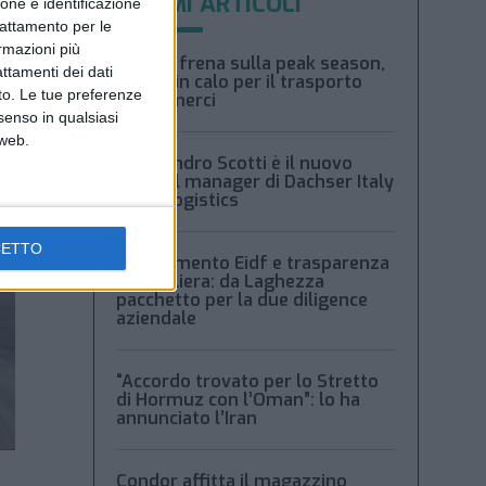
ULTIMI ARTICOLI
ione e identificazione
trattamento per le
ormazioni più
Xeneta frena sulla peak season,
attamenti dei dati
tariffe in calo per il trasporto
nto. Le tue preferenze
aereo merci
senso in qualsiasi
 web.
Alessandro Scotti è il nuovo
general manager di Dachser Italy
Food Logistics
CETTO
Regolamento Eidf e trasparenza
della filiera: da Laghezza
pacchetto per la due diligence
aziendale
“Accordo trovato per lo Stretto
di Hormuz con l’Oman”: lo ha
annunciato l’Iran
Condor affitta il magazzino