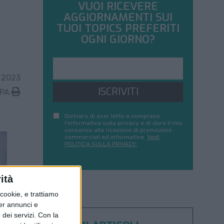
VUOI RICEVERE
AGGIORNAMENTI SUI
TUOI TOPICS PREFERITI
OGNI GIORNO?
 2023
ISCRIVITI
MPA
Dichiaro di aver letto e compreso
l'informativa sulla privacy e di dare il mio
consenso alla ricezione di promozioni
commerciali ed informative.
Vedi
POLITICA SULLA PRIVACY.
ità
ookie, e trattiamo
per annunci e
dei servizi.
Con la