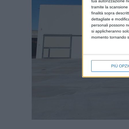
tua autorizzazione no
tramite la scansione d
finalità sopra descri
dettagliate e modific
personali possono non
si applicheranno sol
momento tornando su 
PIÙ OPZI