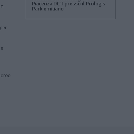
Piacenza DC11 presso il Prologis
un
Park emiliano
 per
 e
aeree