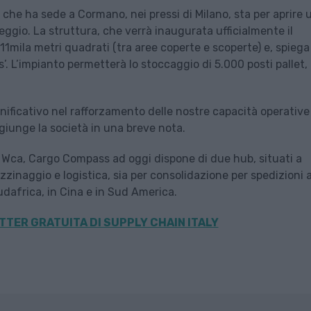
che ha sede a Cormano, nei pressi di Milano, sta per aprire 
gio. La struttura, che verrà inaugurata ufficialmente il
1mila metri quadrati (tra aree coperte e scoperte) e, spiega
cs’. L’impianto permetterà lo stoccaggio di 5.000 posti pallet,
ificativo nel rafforzamento delle nostre capacità operative
ggiunge la società in una breve nota.
e Wca, Cargo Compass ad oggi dispone di due hub, situati a
gazzinaggio e logistica, sia per consolidazione per spedizioni 
Sudafrica, in Cina e in Sud America.
TER GRATUITA DI SUPPLY CHAIN ITALY