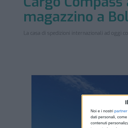
Cargo Compass 
magazzino a Bo
La casa di spedizioni internazionali ad oggi co
I
Noi e i nostri
partner
dati personali, come 
contenuti personalizz