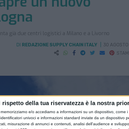
apre un nuovo
logna
nta già due centri logistici a Milano e a Livorno
DI
REDAZIONE SUPPLY CHAIN ITALY
30 AGOSTO
STA
l rispetto della tua riservatezza è la nostra prior
memorizziamo e/o accediamo a informazioni su un dispositivo, come i c
identificatori univoci e informazioni standard inviate da un dispositivo 
ati, misurazione di annunci e contenuti, analisi dell'audience e sviluppo 