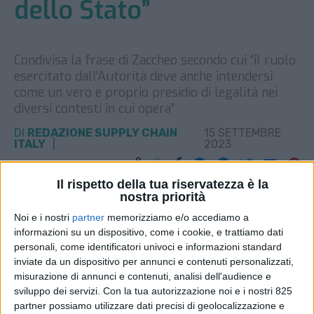
dello Stato”
Condivisa la frase di Zaccheo secondo cui “il ruolo
esercitato dall’Autorità deve anche intendersi
come un vero e proprio presidio di legalità nei
diversi contesti in cui opera”
DI
REDAZIONE SUPPLY CHAIN
15 SETTEMBRE
ITALY
2023
Il rispetto della tua riservatezza è la
STAMPA
nostra priorità
Noi e i nostri
partner
memorizziamo e/o accediamo a
informazioni su un dispositivo, come i cookie, e trattiamo dati
personali, come identificatori univoci e informazioni standard
inviate da un dispositivo per annunci e contenuti personalizzati,
misurazione di annunci e contenuti, analisi dell'audience e
sviluppo dei servizi.
Con la tua autorizzazione noi e i nostri 825
partner possiamo utilizzare dati precisi di geolocalizzazione e