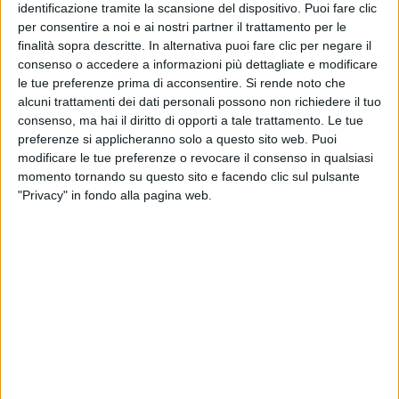
identificazione tramite la scansione del dispositivo. Puoi fare clic
per consentire a noi e ai nostri partner il trattamento per le
finalità sopra descritte. In alternativa puoi fare clic per negare il
consenso o accedere a informazioni più dettagliate e modificare
le tue preferenze prima di acconsentire.
Si rende noto che
alcuni trattamenti dei dati personali possono non richiedere il tuo
consenso, ma hai il diritto di opporti a tale trattamento. Le tue
preferenze si applicheranno solo a questo sito web. Puoi
modificare le tue preferenze o revocare il consenso in qualsiasi
momento tornando su questo sito e facendo clic sul pulsante
"Privacy" in fondo alla pagina web.
Alla relazione del presidente dell’Autorità di
regolazione dei Trasporti, Nicola Zaccheo, ha dedicato
alcune riflessioni Massimo Marciani, presidente di
Freight Leaders Council, un think tank di esperti del
mondo dei trasporti e della logistica. Evidenziando
come “il punto senza dubbio più delicato e
controverso della relazione del presidente Zaccheo è