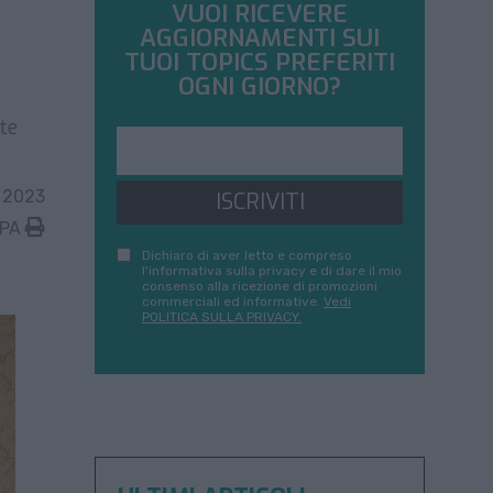
VUOI RICEVERE
AGGIORNAMENTI SUI
TUOI TOPICS PREFERITI
OGNI GIORNO?
te
 2023
ISCRIVITI
MPA
Dichiaro di aver letto e compreso
l'informativa sulla privacy e di dare il mio
consenso alla ricezione di promozioni
commerciali ed informative.
Vedi
POLITICA SULLA PRIVACY.