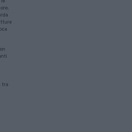
 le
hore,
arda
utture
loca
ion
anti
 tra