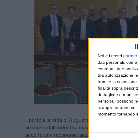
I
Noi e i nostri
partner
dati personali, come 
contenuti personalizz
tua autorizzazione no
tramite la scansione d
finalità sopra descri
dettagliate e modific
personali possono non
si applicheranno sol
momento tornando su 
Il porto e la rada di Augusta potrebbero accoglie
promossi dall’industria norvegese. E’ quanto emers
accolto una rappresentanza di Innovation Norwa