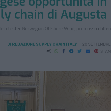
egese opportunità in
ply chain di Augusta
e del cluster Norwegian Offshore Wind, promosso dall’en
DI
REDAZIONE SUPPLY CHAIN ITALY
28 SETTEMBRE
STA