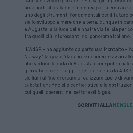
“Abbiamo voluto portare in Sicilia gli imprenditori
aree portuali italiane più idonee per la creazione d
uno degli strumenti fondamentali per il futuro eco
sia lo sviluppo a mare che a terra, dunque in ban
e Augusta, alla luce della nostra visita, sia per
tra quelli più interessanti nel panorama italiano.
“L’AdSP – ha aggiunto da parte sua Montalto – 
Norway”, la quale “darà prossimamente avvio allo 
che vedono la rada di Augusta come potenziale ar
giornata di oggi – aggiunge in una nota la AdSP 
siciliani al fine di creare e realizzare opere di var
substations fino alla cantieristica e le costruzion
cui quelli operanti nel settore oil & gas.
ISCRIVITI ALLA
NEWSLET