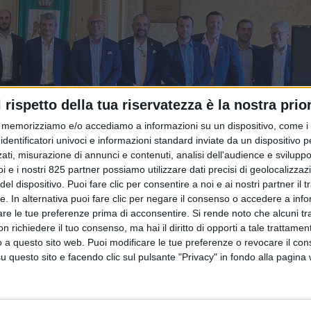
l rispetto della tua riservatezza è la nostra prior
memorizziamo e/o accediamo a informazioni su un dispositivo, come i c
identificatori univoci e informazioni standard inviate da un dispositivo 
ati, misurazione di annunci e contenuti, analisi dell'audience e sviluppo 
i e i nostri 825 partner possiamo utilizzare dati precisi di geolocalizzaz
el dispositivo. Puoi fare clic per consentire a noi e ai nostri partner il 
tte. In alternativa puoi fare clic per negare il consenso o accedere a inf
are le tue preferenze prima di acconsentire.
Si rende noto che alcuni tr
 richiedere il tuo consenso, ma hai il diritto di opporti a tale trattame
o a questo sito web. Puoi modificare le tue preferenze o revocare il con
questo sito e facendo clic sul pulsante "Privacy" in fondo alla pagina
re prossimamente dei progetti di sviluppo di campi eolici off
o da un incontro che si è svolto ieri nello scalo siciliano, 
y – ente governativo norvegese che punta a sostenere e