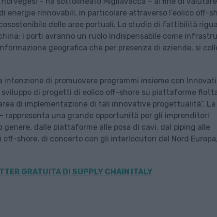
 norvegesi – ha sottolineato Migliavacca – al fine di valutare
i energie rinnovabili, in particolare attraverso l’eolico off-s
sostenibile delle aree portuali. Lo studio di fattibilità rigu
china: i porti avranno un ruolo indispensabile come infrastr
 conformazione geografica che per presenza di aziende, si col
ha intenzione di promuovere programmi insieme con Innovat
sviluppo di progetti di eolico off-shore su piattaforme flott
ea di implementazione di tali innovative progettualità”. La
– rappresenta una grande opportunità per gli imprenditori
io genere, dalle piattaforme alle posa di cavi, dal piping alle
i off-shore, di concerto con gli interlocutori del Nord Europa,
TER GRATUITA DI SUPPLY CHAIN ITALY