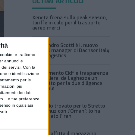
ULTIMI ARTICOLI
Xeneta frena sulla peak season,
tariffe in calo per il trasporto
aereo merci
ità
Alessandro Scotti è il nuovo
general manager di Dachser Italy
ookie, e trattiamo
Food Logistics
per annunci e
dei servizi.
Con la
Regolamento Eidf e trasparenza
ione e identificazione
della filiera: da Laghezza un
trattamento per le
pacchetto per la due diligence
ormazioni più
aziendale
attamenti dei dati
nto. Le tue preferenze
senso in qualsiasi
“Accordo trovato per lo Stretto
di Hormuz con l’Oman”: lo ha
 web.
annunciato l’Iran
shore
che ha
Condor affitta il magazzino