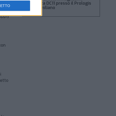
Piacenza DC11 presso il Prologis
hore
CETTO
Park emiliano
del
upply
 con
i
petto