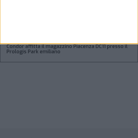
Laghezza un pacchetto per la due diligence
aziendale
“Accordo trovato per lo Stretto di Hormuz con
l’Oman”: lo ha annunciato l’Iran
Condor affitta il magazzino Piacenza DC11 presso il
Prologis Park emiliano