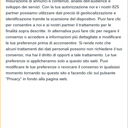
misurazione di annunci e contenuti, analisi dell'audience e
sviluppo dei servizi.
Con la tua autorizzazione noi e i nostri 825
partner possiamo utilizzare dati precisi di geolocalizzazione e
identificazione tramite la scansione del dispositivo. Puoi fare clic
per consentire a noi e ai nostri partner il trattamento per le
finalità sopra descritte. In alternativa puoi fare clic per negare il
consenso o accedere a informazioni più dettagliate e modificare
le tue preferenze prima di acconsentire.
Si rende noto che
alcuni trattamenti dei dati personali possono non richiedere il tuo
consenso, ma hai il diritto di opporti a tale trattamento. Le tue
Dhl Supply Chain Italia, società del Gruppo Dhl
preferenze si applicheranno solo a questo sito web. Puoi
specializzata nella gestione di servizi logistici
modificare le tue preferenze o revocare il consenso in qualsiasi
integrati per le imprese, ha inaugurato l’avvio delle
momento tornando su questo sito e facendo clic sul pulsante
attività logistiche per Conbipel presso il magazzino
"Privacy" in fondo alla pagina web.
specializzato sito a Cocconato, in provincia di Asti.
Dhl Supply Chain ha rilevato la gestione della logistica
proprio dal brand Conbipel, storico marchio di
abbigliamento italiano le cui quote di maggioranza
sono state acquisite nel 2022 da Btx – Italian Retail