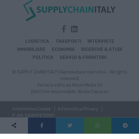
LOGISTICA
TRASPORTI
INTERVISTE
IMMOBILIARE
ECONOMIA
RICERCHE & STUDI
POLITICA
SERVIZI & FORNITORI
© SUPPLY CHAIN ITALY (Riproduzione riservata – All rights
reserved)
Testata edita da Alocin Media Srl
Direttore responsabile: Nicola Capuzzo
Informativa Cookie
Informativa Privacy
P. IVA: 02499470991