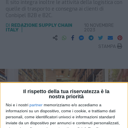
Il sito integra inoltre le attività della logistica con
quelle di trasporto e consegna ai clienti di
Conbipel B2B e B2C.
DI
REDAZIONE SUPPLY CHAIN
10 NOVEMBRE
ITALY
2023
STAMPA
Il rispetto della tua riservatezza è la
nostra priorità
Noi e i nostri
partner
memorizziamo e/o accediamo a
informazioni su un dispositivo, come i cookie, e trattiamo dati
personali, come identificatori univoci e informazioni standard
inviate da un dispositivo per annunci e contenuti personalizzati,