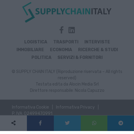
LOGISTICA
TRASPORTI
INTERVISTE
IMMOBILIARE
ECONOMIA
RICERCHE & STUDI
POLITICA
SERVIZI & FORNITORI
© SUPPLY CHAIN ITALY (Riproduzione riservata – All rights
reserved)
Testata edita da Alocin Media Srl
Direttore responsabile: Nicola Capuzzo
Informativa Cookie
Informativa Privacy
P. IVA: 02499470991