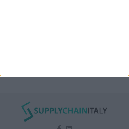
Condor affitta il magazzino Piacenza DC11 presso il
Prologis Park emiliano