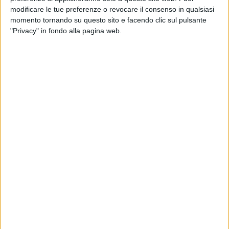
modificare le tue preferenze o revocare il consenso in qualsiasi
momento tornando su questo sito e facendo clic sul pulsante
"Privacy" in fondo alla pagina web.
Il servizio intermodale Southern Express, operato in
prima persona da Psa Italy tra Genova Pra’ e il
terminal Frenkendorf di Basilea, ha fatto un passo in
avanti aprendosi alla possibilità di trasportare
container reefer. Lo segnala la stessa società, che ha
svelato di aver effettuato la prima spedizione di
questo tipo già lo scorso 26 settembre. Il primo carico
inviato, ricorda, è stato un box di prodotti
farmaceutici di una multinazionale italiana del
settore. Partiti da Basilea, i farmaci a Genova Pra’
sono stati caricati a bordo della nave Msc Alma, che è