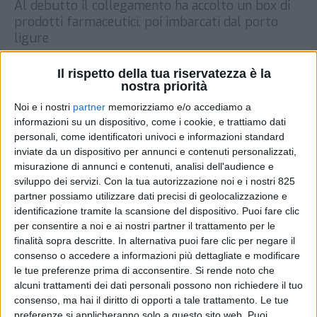
Al debutto il collegamento ha accolto un box di
prodotti farmaceutici, poi imbarcati dal porto
ligure
DI
REDAZIONE SUPPLY CHAIN
13 DICEMBRE
Il rispetto della tua riservatezza è la
ITALY
2023
nostra priorità
Noi e i nostri
partner
memorizziamo e/o accediamo a
STAMPA
informazioni su un dispositivo, come i cookie, e trattiamo dati
personali, come identificatori univoci e informazioni standard
inviate da un dispositivo per annunci e contenuti personalizzati,
misurazione di annunci e contenuti, analisi dell'audience e
sviluppo dei servizi.
Con la tua autorizzazione noi e i nostri 825
partner possiamo utilizzare dati precisi di geolocalizzazione e
identificazione tramite la scansione del dispositivo. Puoi fare clic
per consentire a noi e ai nostri partner il trattamento per le
finalità sopra descritte. In alternativa puoi fare clic per negare il
consenso o accedere a informazioni più dettagliate e modificare
le tue preferenze prima di acconsentire.
Si rende noto che
alcuni trattamenti dei dati personali possono non richiedere il tuo
consenso, ma hai il diritto di opporti a tale trattamento. Le tue
preferenze si applicheranno solo a questo sito web. Puoi