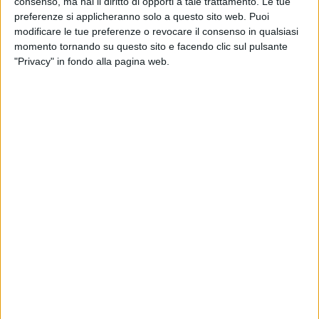
consenso, ma hai il diritto di opporti a tale trattamento. Le tue
preferenze si applicheranno solo a questo sito web. Puoi
modificare le tue preferenze o revocare il consenso in qualsiasi
momento tornando su questo sito e facendo clic sul pulsante
Il fenomeno del friendshoring, che ha caratterizzato
"Privacy" in fondo alla pagina web.
l’intero 2023, ha subito una inversione di tendenza
nell’ultima parte dell’anno. Lo mostra l’ultimo Global
Trade Update dell’Unctad. Nel
report precedente
,
l’agenzia Onu aveva puntato un faro su questa
tendenza evidenziando come dalla fine del 2022
fosse in atto una riconfigurazione del commercio
internazionale sotto la spinta delle crescenti tensioni
e crisi geopolitiche. Il ridisegno delle relazioni,
secondo l’analisi, non aveva modificato però le
relazioni in senso geografico, ovvero non si era
tradotto né in far-shoring né in near-shoring
(allontanamennto o avvicinamento dei luoghi di
approvvigionamento), bensì nell’affermarsi di relazioni
tra paesi vicini dal punto di vista politico, alleati o
amici. Questa tendenza si stava traducendo anche in