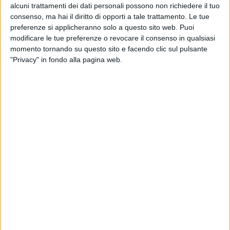
alcuni trattamenti dei dati personali possono non richiedere il tuo
consenso, ma hai il diritto di opporti a tale trattamento. Le tue
preferenze si applicheranno solo a questo sito web. Puoi
modificare le tue preferenze o revocare il consenso in qualsiasi
momento tornando su questo sito e facendo clic sul pulsante
"Privacy" in fondo alla pagina web.
Fa un passo in avanti il
processo per la cessione di Db
Schenker
, il redditizio (ma sempre meno) braccio
logistico delle ferrovie tedesche. Secondo quanto
riportato dalla testata tedesca
Handesblatt
,
sarebbero infatti tra le 7 e le 10 le offerte non
vincolanti effettivamente presentate per l’acquisto
della società, entro la data di scadenza che era stata
fissata per martedì scorso. Le indiscrezioni emerse
nelle scorse settimane avevano
indicato in circa 25 il
numero dei potenziali acquirenti
, un insieme di
società idealmente interessate al dossier da cui si