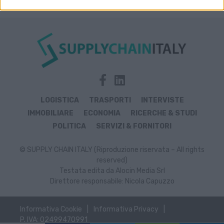
LOGISTICA
TRASPORTI
INTERVISTE
IMMOBILIARE
ECONOMIA
RICERCHE & STUDI
POLITICA
SERVIZI & FORNITORI
© SUPPLY CHAIN ITALY (Riproduzione riservata – All rights
reserved)
Testata edita da Alocin Media Srl
Direttore responsabile: Nicola Capuzzo
Informativa Cookie
Informativa Privacy
P. IVA: 02499470991