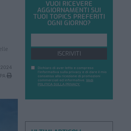
VUOI RICEVERE
AGGIORNAMENTI SUI
TUOI TOPICS PREFERITI
OGNI GIORNO?
elle
ISCRIVITI
 2024
Dichiaro di aver letto e compreso
l'informativa sulla privacy e di dare il mio
MPA
consenso alla ricezione di promozioni
commerciali ed informative.
Vedi
POLITICA SULLA PRIVACY.