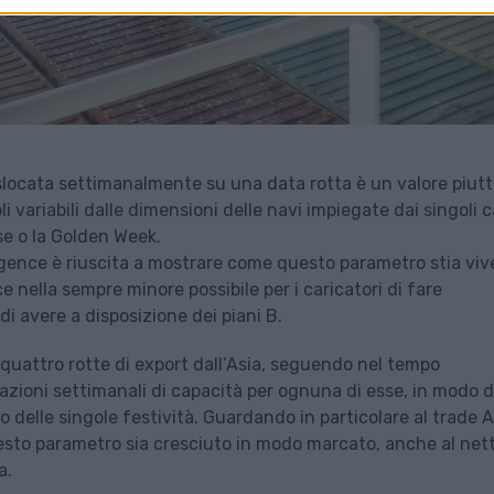
islocata settimanalmente su una data rotta è un valore piut
variabili dalle dimensioni delle navi impiegate dai singoli c
se o la Golden Week.
ligence è riuscita a mostrare come questo parametro stia vi
e nella sempre minore possibile per i caricatori di fare
 di avere a disposizione dei piani B.
i quattro rotte di export dall’Asia, seguendo nel tempo
azioni settimanali di capacità per ognuna di esse, in modo 
 o delle singole festività. Guardando in particolare al trade A
esto parametro sia cresciuto in modo marcato, anche al nett
a.