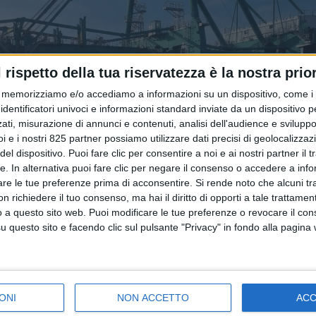
l rispetto della tua riservatezza è la nostra prior
memorizziamo e/o accediamo a informazioni su un dispositivo, come i c
identificatori univoci e informazioni standard inviate da un dispositivo 
ati, misurazione di annunci e contenuti, analisi dell'audience e sviluppo 
i e i nostri 825 partner possiamo utilizzare dati precisi di geolocalizzaz
el dispositivo. Puoi fare clic per consentire a noi e ai nostri partner il 
tte. In alternativa puoi fare clic per negare il consenso o accedere a inf
are le tue preferenze prima di acconsentire.
Si rende noto che alcuni tr
 richiedere il tuo consenso, ma hai il diritto di opporti a tale trattame
o a questo sito web. Puoi modificare le tue preferenze o revocare il con
questo sito e facendo clic sul pulsante "Privacy" in fondo alla pagina
ONI
NON ACCETTO
AC