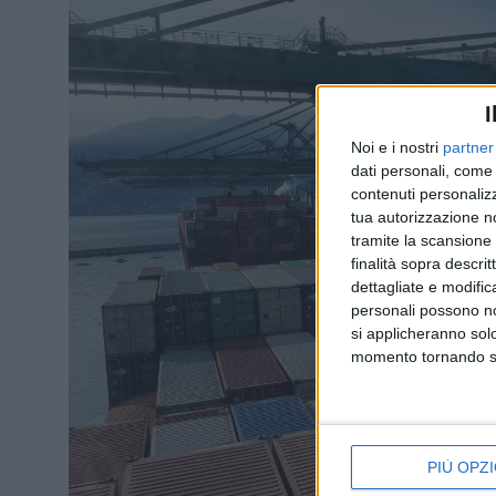
I
Noi e i nostri
partner
dati personali, come 
contenuti personalizz
tua autorizzazione no
tramite la scansione d
finalità sopra descri
dettagliate e modific
personali possono non
si applicheranno sol
momento tornando su 
PIÙ OPZI