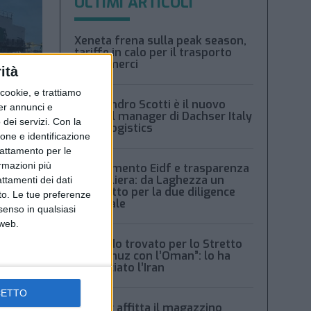
ULTIMI ARTICOLI
Xeneta frena sulla peak season,
tariffe in calo per il trasporto
aereo merci
ità
ookie, e trattiamo
Alessandro Scotti è il nuovo
per annunci e
general manager di Dachser Italy
dei servizi.
Con la
Food Logistics
ione e identificazione
trattamento per le
ormazioni più
Regolamento Eidf e trasparenza
della filiera: da Laghezza un
attamenti dei dati
pacchetto per la due diligence
nto. Le tue preferenze
aziendale
senso in qualsiasi
 web.
“Accordo trovato per lo Stretto
di Hormuz con l’Oman”: lo ha
annunciato l’Iran
CETTO
Condor affitta il magazzino