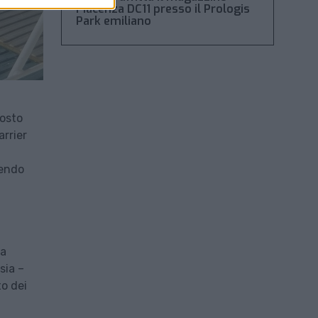
Piacenza DC11 presso il Prologis
Park emiliano
tosto
arrier
vendo
da
sia –
o dei