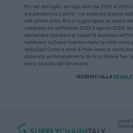
Più nel dettaglio, se negli anni dal 2012 al 202
era pandemica a parte – ha superato questa soglia
nell’ultimo anno, fino a raggiungere un valore del
compreso tra settembre 2023 e agosto 2024, Sea-
deviazione standard di capacità dislocata setti
sembrano tuttavia risentire meno le rotte verso gl
della East Coast e circa 47mila verso la costa o
dislocata settimanalmente di circa 34mila Teu, la
meno toccata dal fenomeno.
ISCRIVITI ALLA
NEWSLET
LOGIS
SERVIZ