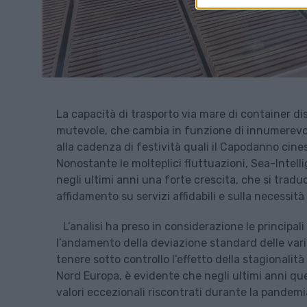
La capacità di trasporto via mare di container d
mutevole, che cambia in funzione di innumerevoli 
alla cadenza di festività quali il Capodanno cine
Nonostante le molteplici fluttuazioni, Sea-Intel
negli ultimi anni una forte crescita, che si traduc
affidamento su servizi affidabili e sulla necessità
L’analisi ha preso in considerazione le principal
l’andamento della deviazione standard delle vari
tenere sotto controllo l’effetto della stagionalità
Nord Europa, è evidente che negli ultimi anni qu
valori eccezionali riscontrati durante la pandemi