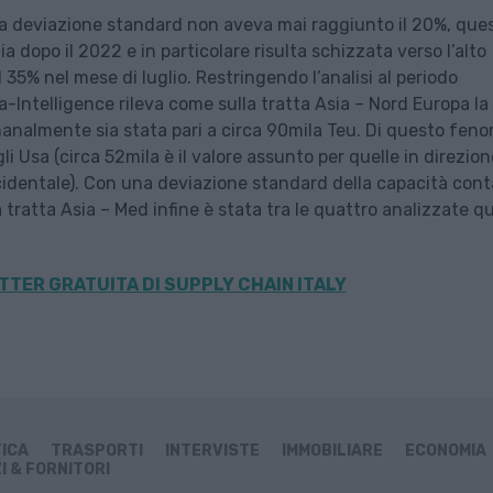
0 la deviazione standard non aveva mai raggiunto il 20%, que
 dopo il 2022 e in particolare risulta schizzata verso l’alto
 35% nel mese di luglio. Restringendo l’analisi al periodo
Intelligence rileva come sulla tratta Asia – Nord Europa la
manalmente sia stata pari a circa 90mila Teu. Di questo fen
i Usa (circa 52mila è il valore assunto per quelle in direzion
ccidentale). Con una deviazione standard della capacità cont
 tratta Asia – Med infine è stata tra le quattro analizzate qu
TER GRATUITA DI SUPPLY CHAIN ITALY
TICA
TRASPORTI
INTERVISTE
IMMOBILIARE
ECONOMIA
I & FORNITORI