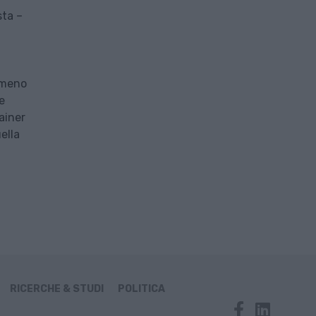
sta –
omeno
e
ainer
ella
RICERCHE & STUDI
POLITICA