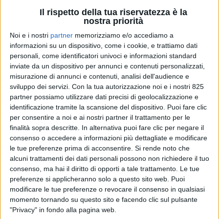
acciaio
Il rispetto della tua riservatezza è la
nostra priorità
DI
REDAZIONE SUPPLY CHAIN
25 SETTEMBRE
ITALY
2024
Noi e i nostri
partner
memorizziamo e/o accediamo a
informazioni su un dispositivo, come i cookie, e trattiamo dati
personali, come identificatori univoci e informazioni standard
STAMPA
inviate da un dispositivo per annunci e contenuti personalizzati,
misurazione di annunci e contenuti, analisi dell'audience e
sviluppo dei servizi.
Con la tua autorizzazione noi e i nostri 825
partner possiamo utilizzare dati precisi di geolocalizzazione e
identificazione tramite la scansione del dispositivo. Puoi fare clic
per consentire a noi e ai nostri partner il trattamento per le
finalità sopra descritte. In alternativa puoi fare clic per negare il
consenso o accedere a informazioni più dettagliate e modificare
le tue preferenze prima di acconsentire.
Si rende noto che
alcuni trattamenti dei dati personali possono non richiedere il tuo
consenso, ma hai il diritto di opporti a tale trattamento. Le tue
preferenze si applicheranno solo a questo sito web. Puoi
modificare le tue preferenze o revocare il consenso in qualsiasi
momento tornando su questo sito e facendo clic sul pulsante
"Privacy" in fondo alla pagina web.