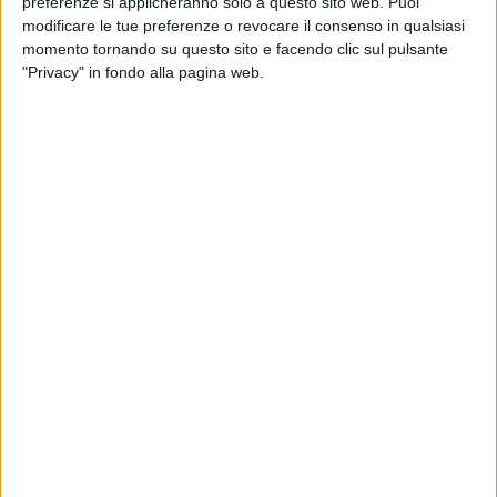
preferenze si applicheranno solo a questo sito web. Puoi
modificare le tue preferenze o revocare il consenso in qualsiasi
momento tornando su questo sito e facendo clic sul pulsante
"Privacy" in fondo alla pagina web.
Secondo sviluppo logistico last mile nella Capitale per
Scannell Properties. La società ha infatti annunciato
la posa della prima pietra di un immobile che sorgerà
in via di Salone 129, nei pressi di via Tiburtina e a poca
distanza dal Grande Raccordo Anulare. Il polo sarà
costituito da due unità indipendenti di circa 5.500
metri quadrati l’una, che sorgeranno su una superficie
di circa 33.000 metri quadrati.
La nuova iniziativa segue il completamento, nel 2023,
del Logistic Park Roma Centro, utilizzato come centro
di distribuzione per la rete vendita e assistenza da
Stellantis&You, divisione retail del gruppo