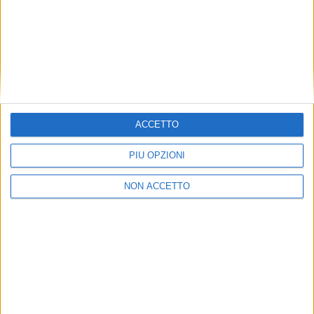
commercializzazione dell’immobile sarà Dils, con cui
Scannell prosegue dunque il rapporto di
collaborazione.
ISCRIVITI ALLA
NEWSLETTER GRATUITA DI SUPPLY
CHAIN ITALY
ACCETTO
PIÙ OPZIONI
NON ACCETTO
VUOI RICEVERE AGGIORNAMENTI SUI
TUOI TOPICS PREFERITI OGNI GIORNO?
ISCRIVITI