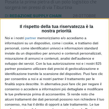
Posata la prima pietra di un polo logistico che
sorgerà nei pressi di via Tiburtina
DI
REDAZIONE SUPPLY CHAIN
28 OTTOBRE
ITALY
2024
Il rispetto della tua riservatezza è la
nostra priorità
STAMPA
Noi e i nostri
partner
memorizziamo e/o accediamo a
informazioni su un dispositivo, come i cookie, e trattiamo dati
personali, come identificatori univoci e informazioni standard
inviate da un dispositivo per annunci e contenuti personalizzati,
misurazione di annunci e contenuti, analisi dell'audience e
sviluppo dei servizi.
Con la tua autorizzazione noi e i nostri 825
partner possiamo utilizzare dati precisi di geolocalizzazione e
identificazione tramite la scansione del dispositivo. Puoi fare clic
per consentire a noi e ai nostri partner il trattamento per le
finalità sopra descritte. In alternativa puoi fare clic per negare il
consenso o accedere a informazioni più dettagliate e modificare
le tue preferenze prima di acconsentire.
Si rende noto che
alcuni trattamenti dei dati personali possono non richiedere il tuo
consenso, ma hai il diritto di opporti a tale trattamento. Le tue