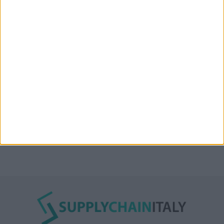
Msc denuncia CargoLoop per il crollo dei supporti di
auto elettriche in container
Nuova linea container dell’italiana Messina fra Mar
Rosso, India e Oman