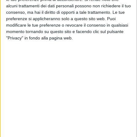
alcuni trattamenti dei dati personali possono non richiedere il tuo
consenso, ma hai il diritto di opporti a tale trattamento. Le tue
preferenze si applicheranno solo a questo sito web. Puoi
modificare le tue preferenze o revocare il consenso in qualsiasi
momento tornando su questo sito e facendo clic sul pulsante
"Privacy" in fondo alla pagina web.
A pochi giorni dalle perimetrazioni annunciate dalla
Ragione Piemonte, anche la Regione Lombardia, con
una delibera di Giunta approvata su proposta
dell’assessore alle Infrastrutture e Opere pubbliche,
Claudia Maria Terzi, in applicazione del decreto
attuativo della legge nazionale che disciplina le Zls,
ha deciso che gli Hub di Melzo e Milano Smistamento
saranno ricompresi nella Zona Logistica Semplificata
del porto e retroporto di Genova.