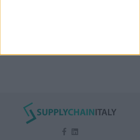
Condor affitta il magazzino Piacenza DC11 presso il
Prologis Park emiliano