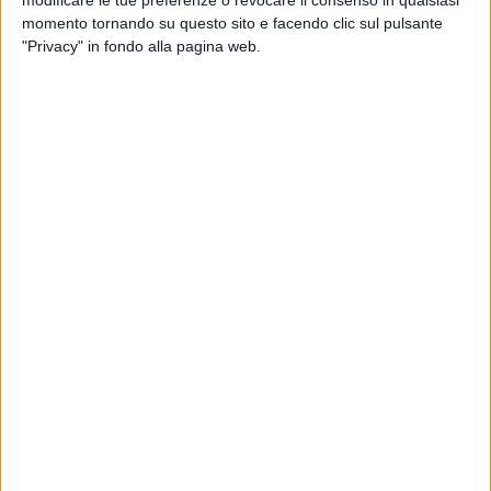
momento tornando su questo sito e facendo clic sul pulsante
"Privacy" in fondo alla pagina web.
L’intensificarsi delle attività ispettive sui giocattoli in
vista del Natale ha portato nel porto di Livorno a un
sequestro di 4.000 confezioni di slime, gioco molto
amato dai bambini che consiste in una sostanza
viscosa da manipolare e far colare.
Un controllo documentale sul carico, condotta dai
funzionari del reparto controlli dell’Ufficio delle
Dogane di Livorno, ha infatti permesso di riscontrare
già delle criticità. La successiva verifica fisica, con
l’invio di campioni al laboratorio chimico delle Dogane,
ha evidenziato in alcuni articola la presenza di metalli
pesanti in livello superiore ai limiti imposti dalla norma.