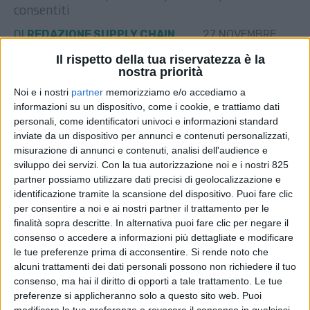
consentiti
DI
REDAZIONE SUPPLY CHAIN
27 NOVEMBRE
ITALY
2024
Il rispetto della tua riservatezza è la
nostra priorità
STAMPA
Noi e i nostri
partner
memorizziamo e/o accediamo a
informazioni su un dispositivo, come i cookie, e trattiamo dati
personali, come identificatori univoci e informazioni standard
inviate da un dispositivo per annunci e contenuti personalizzati,
misurazione di annunci e contenuti, analisi dell'audience e
sviluppo dei servizi.
Con la tua autorizzazione noi e i nostri 825
partner possiamo utilizzare dati precisi di geolocalizzazione e
identificazione tramite la scansione del dispositivo. Puoi fare clic
per consentire a noi e ai nostri partner il trattamento per le
finalità sopra descritte. In alternativa puoi fare clic per negare il
consenso o accedere a informazioni più dettagliate e modificare
le tue preferenze prima di acconsentire.
Si rende noto che
alcuni trattamenti dei dati personali possono non richiedere il tuo
consenso, ma hai il diritto di opporti a tale trattamento. Le tue
preferenze si applicheranno solo a questo sito web. Puoi
modificare le tue preferenze o revocare il consenso in qualsiasi