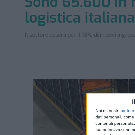
Sono 65.600 in n
logistica italian
Il settore peserà per il 13% dei nuovi ingres
I
Noi e i nostri
partner
dati personali, come 
contenuti personalizz
tua autorizzazione no