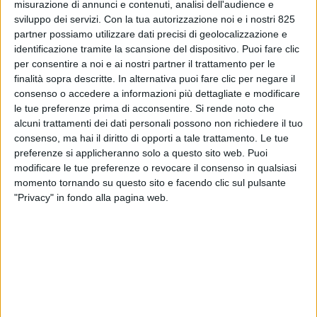
misurazione di annunci e contenuti, analisi dell'audience e
sviluppo dei servizi.
Con la tua autorizzazione noi e i nostri 825
partner possiamo utilizzare dati precisi di geolocalizzazione e
identificazione tramite la scansione del dispositivo. Puoi fare clic
per consentire a noi e ai nostri partner il trattamento per le
finalità sopra descritte. In alternativa puoi fare clic per negare il
consenso o accedere a informazioni più dettagliate e modificare
le tue preferenze prima di acconsentire.
Si rende noto che
alcuni trattamenti dei dati personali possono non richiedere il tuo
consenso, ma hai il diritto di opporti a tale trattamento. Le tue
preferenze si applicheranno solo a questo sito web. Puoi
modificare le tue preferenze o revocare il consenso in qualsiasi
momento tornando su questo sito e facendo clic sul pulsante
Lo sviluppatore imobiliare Logicor e Kryalos Sgr,
"Privacy" in fondo alla pagina web.
società privata e indipendente di gestione del
risparmio, hanno annunciato l’acquisizione di due lotti
di terreno a Pomezia, in provincia di Roma, per un
totale di 200.000 metri quadrati.
I terreni, rilevati dal fondo Mazer, fondo di