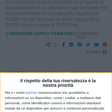
In un primo lotto sarà realizzato un progetto di
riqualificazione di un sito industriale dismesso che
sarà trasformato in un magazzino logistico di
14.000 mq.; nel secondo un altro magazzino di
15.000 mq su un’area di 75.000 mq,
DI
REDAZIONE SUPPLY CHAIN ITALY
3 FEBBRAIO
2025
STAMPA
Il rispetto della tua riservatezza è la
nostra priorità
Noi e i nostri
partner
memorizziamo e/o accediamo a
informazioni su un dispositivo, come i cookie, e trattiamo dati
personali, come identificatori univoci e informazioni standard
inviate da un dispositivo per annunci e contenuti personalizzati,