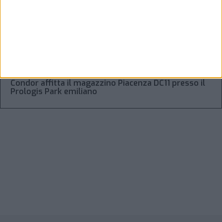
Regolamento Eidf e trasparenza della filiera: da
Laghezza un pacchetto per la due diligence
aziendale
“Accordo trovato per lo Stretto di Hormuz con
l’Oman”: lo ha annunciato l’Iran
Condor affitta il magazzino Piacenza DC11 presso il
Prologis Park emiliano