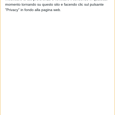
momento tornando su questo sito e facendo clic sul pulsante
"Privacy" in fondo alla pagina web.
Rail Traction Company, impresa ferroviaria italiana
attiva lungo l’asse del Brennero, ha preso a noleggio
da Akiem tre locomotori Siemens Eurosprinter 189. I
mezzi, per i quali Rtc ha acquistato anche il relativo
servizio di manutenzione, sono stati ricevuti a
gennaio ad Asti e sono già impiegati nell’attività di
trazione nel Nord Italia.
Costruiti tra il 2002 e il 2005, questi sono già
operativi, spiegano le due società, soprattutto sui
corridoi Reno-Alpi, Reno-Danubio, nonché tra l’Europa