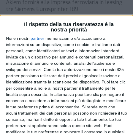
Akiem fornirà alla impresa ferroviaria in leasing
tre Siemens Eurosprinter 189
DI
REDAZIONE SUPPLY CHAIN
10 FEBBRAIO
ITALY
2025
Il rispetto della tua riservatezza è la
nostra priorità
Noi e i nostri
partner
memorizziamo e/o accediamo a
STAMPA
informazioni su un dispositivo, come i cookie, e trattiamo dati
personali, come identificatori univoci e informazioni standard
inviate da un dispositivo per annunci e contenuti personalizzati,
misurazione di annunci e contenuti, analisi dell'audience e
sviluppo dei servizi.
Con la tua autorizzazione noi e i nostri 825
partner possiamo utilizzare dati precisi di geolocalizzazione e
identificazione tramite la scansione del dispositivo. Puoi fare clic
per consentire a noi e ai nostri partner il trattamento per le
finalità sopra descritte. In alternativa puoi fare clic per negare il
consenso o accedere a informazioni più dettagliate e modificare
le tue preferenze prima di acconsentire.
Si rende noto che
alcuni trattamenti dei dati personali possono non richiedere il tuo
consenso, ma hai il diritto di opporti a tale trattamento. Le tue
preferenze si applicheranno solo a questo sito web. Puoi
modificare le tue preferenze o revocare il consenso in qualsiasi