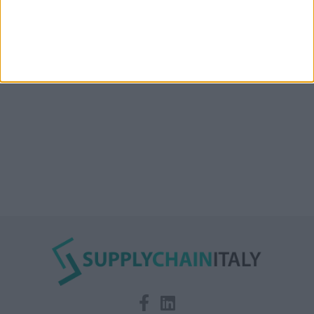
Condor affitta il magazzino Piacenza DC11 presso il
Prologis Park emiliano