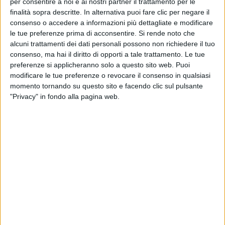
per consentire a noi e ai nostri partner il trattamento per le
finalità sopra descritte. In alternativa puoi fare clic per negare il
consenso o accedere a informazioni più dettagliate e modificare
le tue preferenze prima di acconsentire.
Si rende noto che
alcuni trattamenti dei dati personali possono non richiedere il tuo
consenso, ma hai il diritto di opporti a tale trattamento. Le tue
preferenze si applicheranno solo a questo sito web. Puoi
modificare le tue preferenze o revocare il consenso in qualsiasi
momento tornando su questo sito e facendo clic sul pulsante
"Privacy" in fondo alla pagina web.
Sicom, azienda che opera nella costruzione di
container e soluzioni di trasporto intermodale, ha
consegnato i primi esemplari di un ordine complessivo
di 75 di semirimorchi Mega a Tdl Europa. Quest’ultima
è parte del gruppo Asf Logistics & Transport, con base
a Castelletto Stura, in provincia di Cuneo.
Le unità, specificamente allestite per il trasporto di
capi appesi, saranno impiegate nei traffici tra Europa e
Maghreb. Nel dettaglio, la loro struttura – spiega