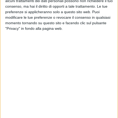
alcuni trattamenti dei dati personali possono non richiedere il tuo
consenso, ma hai il diritto di opporti a tale trattamento. Le tue
preferenze si applicheranno solo a questo sito web. Puoi
modificare le tue preferenze o revocare il consenso in qualsiasi
momento tornando su questo sito e facendo clic sul pulsante
"Privacy" in fondo alla pagina web.
Oltre al prossimo via libera alla ‘legge quadro’ (ora in
fase di approvazione in Senato), in materia di
interporti il Mit prevede una mappatura di quelli
esistenti a servizio della Rete Ten-T.
Di questa iniziativa si legge nell’Allegato
Infrastrutture, Mobilità e Logistica al Documento di
Finanza Pubblica, elaborato dallo stesso dicastero e
pubblicato oggi.
Scopo della indagine “di mercato e prospettica”, si
apprende, è quello di garantire che vi sia una