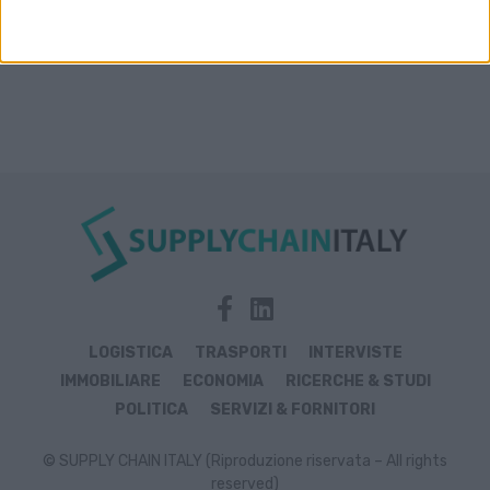
LOGISTICA
TRASPORTI
INTERVISTE
IMMOBILIARE
ECONOMIA
RICERCHE & STUDI
POLITICA
SERVIZI & FORNITORI
© SUPPLY CHAIN ITALY (Riproduzione riservata – All rights
reserved)