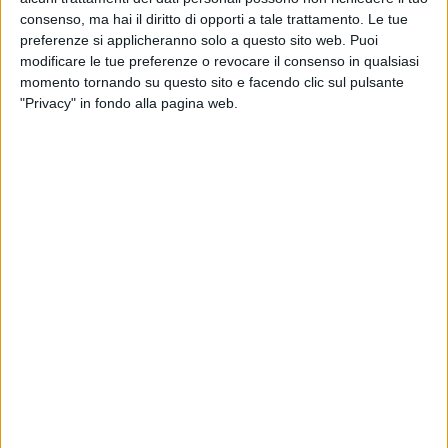
consenso, ma hai il diritto di opporti a tale trattamento. Le tue
preferenze si applicheranno solo a questo sito web. Puoi
modificare le tue preferenze o revocare il consenso in qualsiasi
momento tornando su questo sito e facendo clic sul pulsante
"Privacy" in fondo alla pagina web.
“Il Ferrobonus nazionale ha segnato un passo
importante, ma da solo non basta: è tempo che tutte
le regioni italiane introducano il Ferrobonus regionale.
In alcune regioni la misura è già attiva e, di recente,
anche la Regione Abruzzo ha fatto la sua parte”. Lo ha
dichiarato il presidente di Fermerci Clemente Carta,
aprendo i lavori dell’evento ‘Fermerci in Terminal –
Incentivi ed efficientamento infrastrutturale per il
rilancio della logistica ferroviaria’ promosso dalla
stessa associazione in collaborazione con l’Interporto
d’Abruzzo.