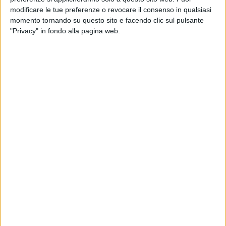
modificare le tue preferenze o revocare il consenso in qualsiasi
momento tornando su questo sito e facendo clic sul pulsante
"Privacy" in fondo alla pagina web.
Le navi di Cma Cgm dalla fine di giugno torneranno a
transitare per il canale di Suez, nonostante il
perdurare dei rischi nell’area.
Il servizio su cui verrà implementata la rotta per il Mar
Rosso, in luogo di quella che circumnaviga il Capo di
Buona Speranza, sarà il Medex, che mette in relazione
Medio Oriente, India e Mediterraneo, toccando in Italia
il porto di Genova.
La notizia, riportata su alcune testate specializzate,
trova conferma sul sito web della compagnia