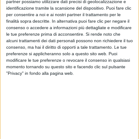
partner possiamo utilizzare dati precisi di geolocalizzazione e
identificazione tramite la scansione del dispositivo. Puoi fare clic
per consentire a noi e ai nostri partner il trattamento per le
finalità sopra descritte. In alternativa puoi fare clic per negare il
consenso o accedere a informazioni più dettagliate e modificare
le tue preferenze prima di acconsentire.
Si rende noto che
alcuni trattamenti dei dati personali possono non richiedere il tuo
Non solo Daikin, ma anche un altro importante
consenso, ma hai il diritto di opporti a tale trattamento. Le tue
inquilino del polo logistico di Castel San Giovanni
preferenze si applicheranno solo a questo sito web. Puoi
punta a espandere le sue attività nell’area. Si tratta di
modificare le tue preferenze o revocare il consenso in qualsiasi
Moncler, brand del lusso famoso per i suoi piumini e
momento tornando su questo sito e facendo clic sul pulsante
che controlla anche il marchio Stone Island, presente
"Privacy" in fondo alla pagina web.
nel parco piacentino con Als Luxury Logistics Srl, suo
fornitore logistico
di cui dal 2023 è socio al 30%
tramite la controllata Industries
al fianco di Als, del
gruppo Fbh.
L’intervento previsto, che ora pure è al vaglio del
Comune piacentino, consiste secondo il progetto in
un allargamento del polo logistico esistente, in