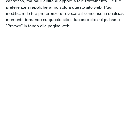
consenso, ma hai il diritto di opporti a tale trattamento. Le tue
preferenze si applicheranno solo a questo sito web. Puoi
modificare le tue preferenze o revocare il consenso in qualsiasi
momento tornando su questo sito e facendo clic sul pulsante
"Privacy" in fondo alla pagina web.
UniCredit ha erogato un finanziamento – Esg Futuro
Sostenibile Plus il nome del prodotto – del valore di 15
milioni a Sibeg a sostegno della realizzazione di un
nuovo magazzino automatizzato verticale. L’azienda,
controllata dal gruppo Acies, è l’imbottigliatore
ufficiale per la Sicilia dei marchi del gruppo Coca Cola.
Il progetto, spiega l’istituto bancario, è destinato a
ottimizzare il trasferimento delle materie prime e dei
prodotti finiti dall’area di produzione alla nuova
piattaforma logistica dell’azienda. In particolare i
target di sostenibilità scelti da Sibeg per il