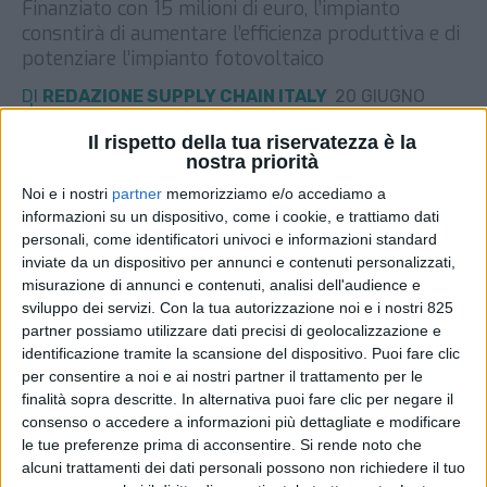
Finanziato con 15 milioni di euro, l’impianto
consntirà di aumentare l’efficienza produttiva e di
potenziare l’impianto fotovoltaico
DI
REDAZIONE SUPPLY CHAIN ITALY
20 GIUGNO
2025
Il rispetto della tua riservatezza è la
nostra priorità
STAMPA
Noi e i nostri
partner
memorizziamo e/o accediamo a
informazioni su un dispositivo, come i cookie, e trattiamo dati
personali, come identificatori univoci e informazioni standard
inviate da un dispositivo per annunci e contenuti personalizzati,
misurazione di annunci e contenuti, analisi dell'audience e
sviluppo dei servizi.
Con la tua autorizzazione noi e i nostri 825
partner possiamo utilizzare dati precisi di geolocalizzazione e
identificazione tramite la scansione del dispositivo. Puoi fare clic
per consentire a noi e ai nostri partner il trattamento per le
finalità sopra descritte. In alternativa puoi fare clic per negare il
consenso o accedere a informazioni più dettagliate e modificare
le tue preferenze prima di acconsentire.
Si rende noto che
alcuni trattamenti dei dati personali possono non richiedere il tuo