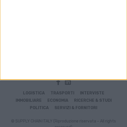
Immobiliare logistico: Prologis acquista Segro
per 14 miliardi di sterline
TRASPORTI
Per Fs un semestre in frenata per i treni
merci tra geopolitica e maltempo
LOGISTICA
TRASPORTI
INTERVISTE
IMMOBILIARE
ECONOMIA
RICERCHE & STUDI
POLITICA
SERVIZI & FORNITORI
© SUPPLY CHAIN ITALY (Riproduzione riservata – All rights