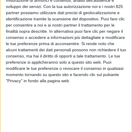
misurazione di annunci e contenuti, analisi dell'audience e
sviluppo dei servizi.
Con la tua autorizzazione noi e i nostri 825
partner possiamo utilizzare dati precisi di geolocalizzazione e
identificazione tramite la scansione del dispositivo. Puoi fare clic
ECONOMIA
per consentire a noi e ai nostri partner il trattamento per le
11 GIUGNO 2025
finalità sopra descritte. In alternativa puoi fare clic per negare il
consenso o accedere a informazioni più dettagliate e modificare
Al via lo sdoganamento
centralizzato europeo
le tue preferenze prima di acconsentire.
Si rende noto che
alcuni trattamenti dei dati personali possono non richiedere il tuo
consenso, ma hai il diritto di opporti a tale trattamento. Le tue
preferenze si applicheranno solo a questo sito web. Puoi
modificare le tue preferenze o revocare il consenso in qualsiasi
VUOI RICEVERE AGGIORNAMENTI SUI
momento tornando su questo sito e facendo clic sul pulsante
TUOI TOPICS PREFERITI OGNI
"Privacy" in fondo alla pagina web.
GIORNO?
ISCRIVITI