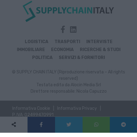
LOGISTICA
TRASPORTI
INTERVISTE
IMMOBILIARE
ECONOMIA
RICERCHE & STUDI
POLITICA
SERVIZI & FORNITORI
© SUPPLY CHAIN ITALY (Riproduzione riservata – All rights
reserved)
Testata edita da Alocin Media Srl
Direttore responsabile: Nicola Capuzzo
Informativa Cookie
Informativa Privacy
P. IVA: 02499470991