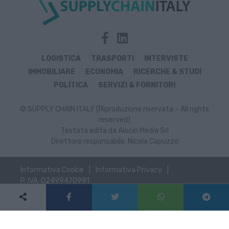
LOGISTICA
TRASPORTI
INTERVISTE
IMMOBILIARE
ECONOMIA
RICERCHE & STUDI
POLITICA
SERVIZI & FORNITORI
© SUPPLY CHAIN ITALY (Riproduzione riservata – All rights
reserved)
Testata edita da Alocin Media Srl
Direttore responsabile: Nicola Capuzzo
Informativa Cookie
Informativa Privacy
P. IVA: 02499470991