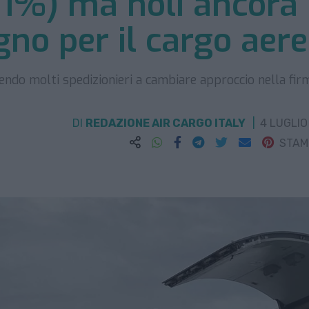
+1%) ma noli ancora 
gno per il cargo aer
endo molti spedizionieri a cambiare approccio nella fir
DI
REDAZIONE AIR CARGO ITALY
4 LUGLIO
STA