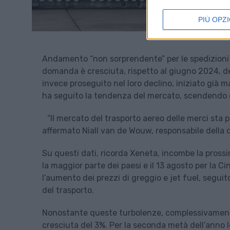
PIÙ OPZI
Andamento “non sorprendente” per le spedizioni a
domanda è cresciuta, rispetto al giugno 2024, del
invece proseguito nel loro declino, iniziato già
ha seguito la tendenza del mercato, scendendo d
“Il mercato del trasporto aereo delle merci sta 
affermato Niall van de Wouw, responsabile della d
Su questi dati, ricorda Xeneta, incombe la prossim
la maggior parte dei paesi e il 13 agosto per la C
l’aumento dei prezzi di greggio e jet fuel, seguit
del trasporto.
Nonostante queste turbolenze, complessivament
cresciuta del 3%. Per la seconda metà dell’anno