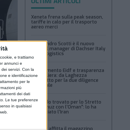
ULTIMI ARTICOLI
Xeneta frena sulla peak season,
tariffe in calo per il trasporto
aereo merci
Alessandro Scotti è il nuovo
ità
general manager di Dachser Italy
Food Logistics
ookie, e trattiamo
per annunci e
dei servizi.
Con la
Regolamento Eidf e trasparenza
della filiera: da Laghezza
ione e identificazione
pacchetto per la due diligence
trattamento per le
aziendale
ormazioni più
attamenti dei dati
nto. Le tue preferenze
“Accordo trovato per lo Stretto
senso in qualsiasi
di Hormuz con l’Oman”: lo ha
annunciato l’Iran
 web.
Condor affitta il magazzino