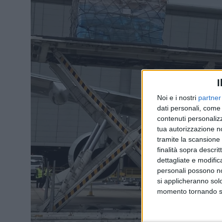
I
Noi e i nostri
partner
dati personali, come 
contenuti personalizz
tua autorizzazione no
tramite la scansione d
finalità sopra descri
dettagliate e modific
personali possono non
si applicheranno sol
momento tornando su 