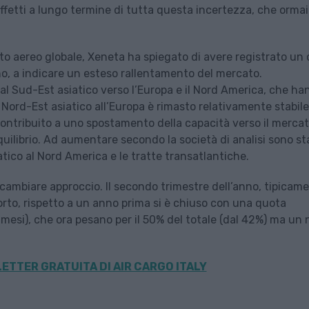
 effetti a lungo termine di tutta questa incertezza, che orma
to aereo globale, Xeneta ha spiegato di avere registrato un 
no, a indicare un esteso rallentamento del mercato.
 dal Sud-Est asiatico verso l’Europa e il Nord America, che h
l Nord-Est asiatico all’Europa è rimasto relativamente stabile
ntribuito a uno spostamento della capacità verso il merca
uilibrio. Ad aumentare secondo la società di analisi sono st
iatico al Nord America e le tratte transatlantiche.
a cambiare approccio. Il secondo trimestre dell’anno, tipicam
porto, rispetto a un anno prima si è chiuso con una quota
 mesi), che ora pesano per il 50% del totale (dal 42%) ma un 
ETTER GRATUITA DI AIR CARGO ITALY