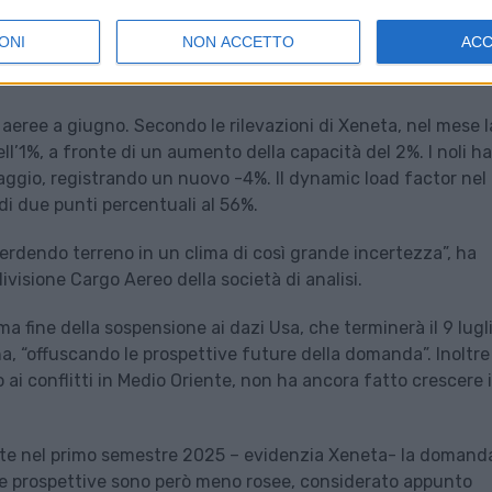
ONI
NON ACCETTO
AC
eree a giugno. Secondo le rilevazioni di Xeneta, nel mese l
l’1%, a fronte di un aumento della capacità del 2%. I noli h
 maggio, registrando un nuovo -4%. Il dynamic load factor ne
i due punti percentuali al 56%.
perdendo terreno in un clima di così grande incertezza”, ha
ivisione Cargo Aereo della società di analisi.
a fine della sospensione ai dazi Usa, che terminerà il 9 lugl
ina, “offuscando le prospettive future della domanda”. Inoltre
o ai conflitti in Medio Oriente, non ha ancora fatto crescere i
e nel primo semestre 2025 – evidenzia Xeneta- la domand
 le prospettive sono però meno rosee, considerato appunto