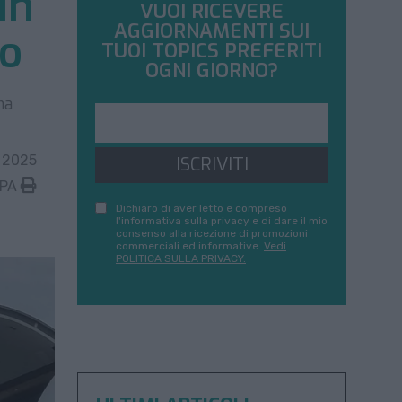
in
VUOI RICEVERE
AGGIORNAMENTI SUI
eo
TUOI TOPICS PREFERITI
OGNI GIORNO?
ma
 2025
ISCRIVITI
MPA
Dichiaro di aver letto e compreso
l'informativa sulla privacy e di dare il mio
consenso alla ricezione di promozioni
commerciali ed informative.
Vedi
POLITICA SULLA PRIVACY.