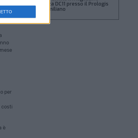
Piacenza DC11 presso il Prologis
Park emiliano
CETTO
a
anno
l mese
io per
 costi
a è