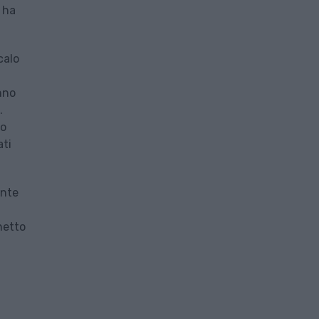
i ha
calo
anno
.
to
ati
ente
netto