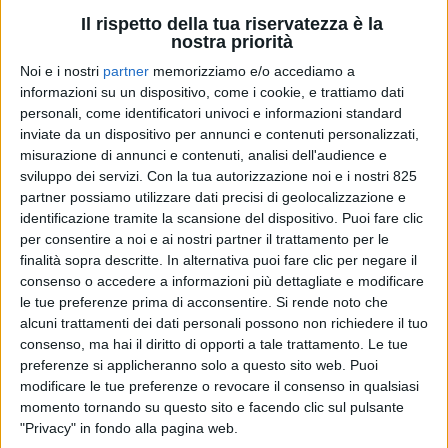
Il rispetto della tua riservatezza è la
nostra priorità
Noi e i nostri
partner
memorizziamo e/o accediamo a
informazioni su un dispositivo, come i cookie, e trattiamo dati
personali, come identificatori univoci e informazioni standard
inviate da un dispositivo per annunci e contenuti personalizzati,
misurazione di annunci e contenuti, analisi dell'audience e
TRASPORTI
30 GIUGNO 2026
sviluppo dei servizi.
Con la tua autorizzazione noi e i nostri 825
Lega Trasporto Marmo in
partner possiamo utilizzare dati precisi di geolocalizzazione e
Blocchi: nata l’associazione dei
identificazione tramite la scansione del dispositivo. Puoi fare clic
per consentire a noi e ai nostri partner il trattamento per le
trasportatori del marmo
finalità sopra descritte. In alternativa puoi fare clic per negare il
consenso o accedere a informazioni più dettagliate e modificare
apuano
le tue preferenze prima di acconsentire.
Si rende noto che
alcuni trattamenti dei dati personali possono non richiedere il tuo
consenso, ma hai il diritto di opporti a tale trattamento. Le tue
preferenze si applicheranno solo a questo sito web. Puoi
modificare le tue preferenze o revocare il consenso in qualsiasi
momento tornando su questo sito e facendo clic sul pulsante
"Privacy" in fondo alla pagina web.