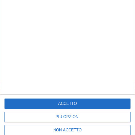
20 GIUGNO 2022
E’ nata una nuova associazione del trasporto
ferroviario merci in Italia: Fermerci
LE ALTRE NEWS
27 NOVEMBRE 2020
ACCETTO
Grimaldi rinnovato al vertice di Alis
PIÙ OPZIONI
NON ACCETTO