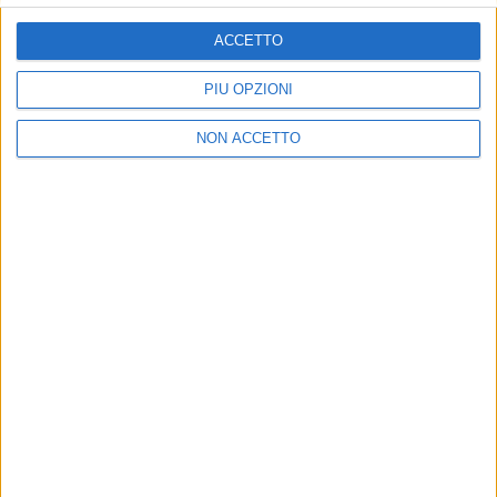
ISCRIVITI
ACCETTO
Dichiaro di aver letto e compreso l'informativa sulla privacy e
di dare il mio consenso alla ricezione di promozioni commerciali
PIÙ OPZIONI
ed informative.
Vedi POLITICA SULLA PRIVACY.
NON ACCETTO