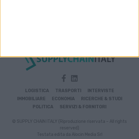
Archivio notizie di ForFer
LOGISTICA
TRASPORTI
INTERVISTE
IMMOBILIARE
ECONOMIA
RICERCHE & STUDI
POLITICA
SERVIZI & FORNITORI
© SUPPLY CHAIN ITALY (Riproduzione riservata – All rights
reserved)
Testata edita da Alocin Media Srl