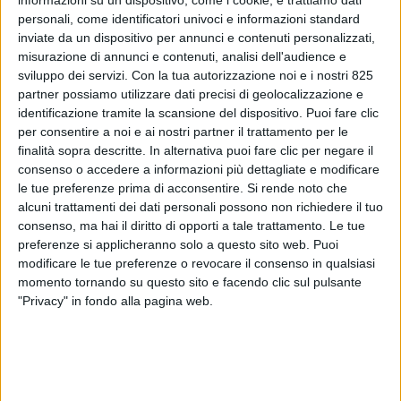
personali, come identificatori univoci e informazioni standard
inviate da un dispositivo per annunci e contenuti personalizzati,
misurazione di annunci e contenuti, analisi dell'audience e
sviluppo dei servizi.
Con la tua autorizzazione noi e i nostri 825
partner possiamo utilizzare dati precisi di geolocalizzazione e
identificazione tramite la scansione del dispositivo. Puoi fare clic
per consentire a noi e ai nostri partner il trattamento per le
finalità sopra descritte. In alternativa puoi fare clic per negare il
consenso o accedere a informazioni più dettagliate e modificare
NOTIZIE E INTERVISTE IN EVIDENZA
28 LUGLIO 2022
le tue preferenze prima di acconsentire.
Si rende noto che
La neonata Fermerci propone
alcuni trattamenti dei dati personali possono non richiedere il tuo
un discussion paper per
consenso, ma hai il diritto di opporti a tale trattamento. Le tue
preferenze si applicheranno solo a questo sito web. Puoi
una nuova ‘cura del ferro’
modificare le tue preferenze o revocare il consenso in qualsiasi
momento tornando su questo sito e facendo clic sul pulsante
"Privacy" in fondo alla pagina web.