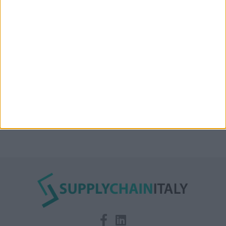
Condor affitta il magazzino Piacenza DC11 presso il
Prologis Park emiliano