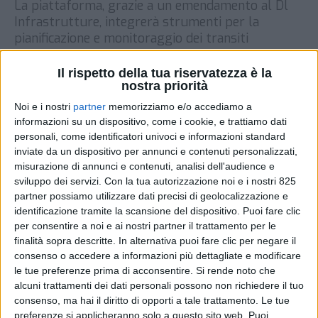
La piattaforma, grazie a un emendamento al Dl
Infrastrutture, integrerà strumenti per la
pianificazione e monitoraggio dei transiti
DI
REDAZIONE SUPPLY CHAIN ITALY
8 LUGLIO
Il rispetto della tua riservatezza è la
2025
nostra priorità
Noi e i nostri
partner
memorizziamo e/o accediamo a
STAMPA
informazioni su un dispositivo, come i cookie, e trattiamo dati
personali, come identificatori univoci e informazioni standard
inviate da un dispositivo per annunci e contenuti personalizzati,
misurazione di annunci e contenuti, analisi dell'audience e
sviluppo dei servizi.
Con la tua autorizzazione noi e i nostri 825
partner possiamo utilizzare dati precisi di geolocalizzazione e
identificazione tramite la scansione del dispositivo. Puoi fare clic
per consentire a noi e ai nostri partner il trattamento per le
finalità sopra descritte. In alternativa puoi fare clic per negare il
consenso o accedere a informazioni più dettagliate e modificare
le tue preferenze prima di acconsentire.
Si rende noto che
alcuni trattamenti dei dati personali possono non richiedere il tuo
consenso, ma hai il diritto di opporti a tale trattamento. Le tue
preferenze si applicheranno solo a questo sito web. Puoi