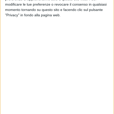
modificare le tue preferenze o revocare il consenso in qualsiasi
momento tornando su questo sito e facendo clic sul pulsante
"Privacy" in fondo alla pagina web.
Il Decreto Legge Infrastrutture, ora in fase di
conversione in legge, sta introducendo una novità in
materia di trasporti eccezionali, tramite un
emendamento approvato dalle commissioni riunite
Ambiente e Trasporti alla Camera.
Questo, segnala il Ministero delle Infrastrutture e dei
Trasporti, prevede che l’Archivio Informatico
Nazionale delle Opere Pubbliche (Ainop) vada a