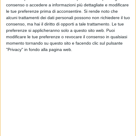
consenso o accedere a informazioni più dettagliate e modificare
le tue preferenze prima di acconsentire.
Si rende noto che
alcuni trattamenti dei dati personali possono non richiedere il tuo
consenso, ma hai il diritto di opporti a tale trattamento. Le tue
preferenze si applicheranno solo a questo sito web. Puoi
modificare le tue preferenze o revocare il consenso in qualsiasi
momento tornando su questo sito e facendo clic sul pulsante
"Privacy" in fondo alla pagina web.
Nuovo importante sequestro di droga in porto a Gioia
Tauro. Il Comando Provinciale di Reggio Calabria e i
funzionari del locale Ufficio dell’Agenzia delle Dogane
e dei Monopoli hanno bloccato nello scalo una partita
di marijuana da 1.220 kg, rinvenuta all’interno di un
container sospetto, proveniente dal Canada, che
trasportava legnami.
Il ritrovamento, segnala una nota delle Dogane, “ha
inferto un durissimo colpo ai sodalizi criminali che
avrebbero beneficiato della ragguardevole fornitura di