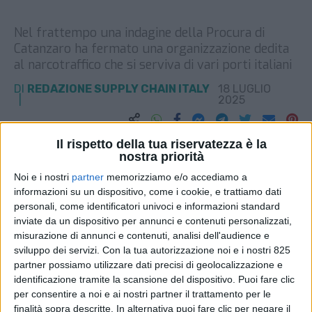
Nel frattempo una indagine della Procura di
Catanzaro ha fermato una organizzazione dedita
al narcotraffico che si serviva di vari porti italiani
DI
REDAZIONE SUPPLY CHAIN ITALY
18 LUGLIO
2025
STAMPA
Il rispetto della tua riservatezza è la
nostra priorità
Noi e i nostri
partner
memorizziamo e/o accediamo a
informazioni su un dispositivo, come i cookie, e trattiamo dati
personali, come identificatori univoci e informazioni standard
inviate da un dispositivo per annunci e contenuti personalizzati,
misurazione di annunci e contenuti, analisi dell'audience e
sviluppo dei servizi.
Con la tua autorizzazione noi e i nostri 825
partner possiamo utilizzare dati precisi di geolocalizzazione e
identificazione tramite la scansione del dispositivo. Puoi fare clic
per consentire a noi e ai nostri partner il trattamento per le
finalità sopra descritte. In alternativa puoi fare clic per negare il