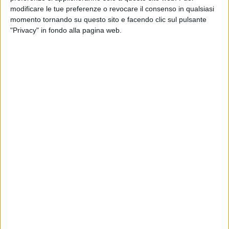
modificare le tue preferenze o revocare il consenso in qualsiasi
momento tornando su questo sito e facendo clic sul pulsante
"Privacy" in fondo alla pagina web.
La guardia di Finanza di Milano ha eseguito un
decreto di sequestro preventivo per 47,3 milioni di
euro, emesso d’urgenza dalla Procura, nei confronti di
un imprenditore milanese e di una società. Al centro
dell’inchiesta risultano indagati Giuseppe Esposito e
la Samag Holding Logistics, azienda fornitrice di
manodopera per la catena di supermercati Gs, del
gruppo Carrefour Italia.
Le accuse a carico dell’imprenditore e della società
sono utilizzo ed emissione di fatture per operazioni
inesistenti e indebita compensazione di crediti