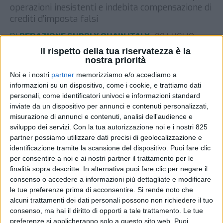
operazioni inesistenti e indebita compensazione di
crediti d’imposta falsi
DI
REDAZIONE SUPPLY CHAIN ITALY
20 LUGLIO
2025
Il rispetto della tua riservatezza è la
nostra priorità
STAMPA
Noi e i nostri
partner
memorizziamo e/o accediamo a
informazioni su un dispositivo, come i cookie, e trattiamo dati
personali, come identificatori univoci e informazioni standard
inviate da un dispositivo per annunci e contenuti personalizzati,
misurazione di annunci e contenuti, analisi dell'audience e
sviluppo dei servizi.
Con la tua autorizzazione noi e i nostri 825
partner possiamo utilizzare dati precisi di geolocalizzazione e
identificazione tramite la scansione del dispositivo. Puoi fare clic
per consentire a noi e ai nostri partner il trattamento per le
finalità sopra descritte. In alternativa puoi fare clic per negare il
consenso o accedere a informazioni più dettagliate e modificare
le tue preferenze prima di acconsentire.
Si rende noto che
alcuni trattamenti dei dati personali possono non richiedere il tuo
consenso, ma hai il diritto di opporti a tale trattamento. Le tue
preferenze si applicheranno solo a questo sito web. Puoi