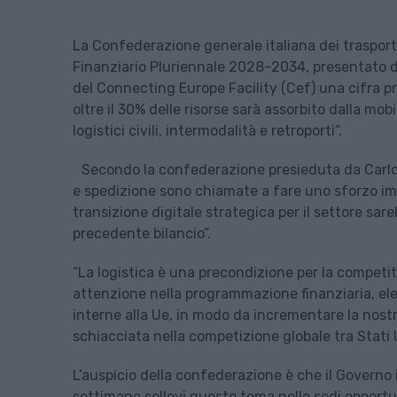
La Confederazione generale italiana dei trasporti
Finanziario Pluriennale 2028–2034, presentato 
del Connecting Europe Facility (Cef) una cifra pr
oltre il 30% delle risorse sarà assorbito dalla mobi
logistici civili, intermodalità e retroporti”.
Secondo la confederazione presieduta da Carlo 
e spedizione sono chiamate a fare uno sforzo im
transizione digitale strategica per il settore sar
precedente bilancio”.
“La logistica è una precondizione per la competiti
attenzione nella programmazione finanziaria, el
interne alla Ue, in modo da incrementare la nostr
schiacciata nella competizione globale tra Stati
L’auspicio della confederazione è che il Governo 
settimane sollevi questo tema nelle sedi opportu