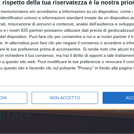
l rispetto della tua riservatezza è la nostra prior
memorizziamo e/o accediamo a informazioni su un dispositivo, come i c
identificatori univoci e informazioni standard inviate da un dispositivo 
ati, misurazione di annunci e contenuti, analisi dell'audience e sviluppo 
i e i nostri 825 partner possiamo utilizzare dati precisi di geolocalizzaz
el dispositivo. Puoi fare clic per consentire a noi e ai nostri partner il 
tte. In alternativa puoi fare clic per negare il consenso o accedere a inf
are le tue preferenze prima di acconsentire.
Si rende noto che alcuni tr
 richiedere il tuo consenso, ma hai il diritto di opporti a tale trattame
o a questo sito web. Puoi modificare le tue preferenze o revocare il con
questo sito e facendo clic sul pulsante "Privacy" in fondo alla pagina
ONI
NON ACCETTO
AC