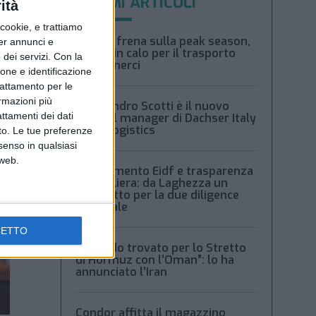
ULTIMI ARTICOLI
ità
ookie, e trattiamo
Xeneta frena sulla peak season,
per annunci e
tariffe in calo per il trasporto
dei servizi.
Con la
aereo merci
ione e identificazione
trattamento per le
ormazioni più
Alessandro Scotti è il nuovo
attamenti dei dati
general manager di Dachser Italy
Food Logistics
nto. Le tue preferenze
senso in qualsiasi
 web.
Regolamento Eidf e trasparenza
della filiera: da Laghezza un
pacchetto per la due diligence
aziendale
CETTO
“Accordo trovato per lo Stretto
di Hormuz con l’Oman”: lo ha
annunciato l’Iran
Condor affitta il magazzino