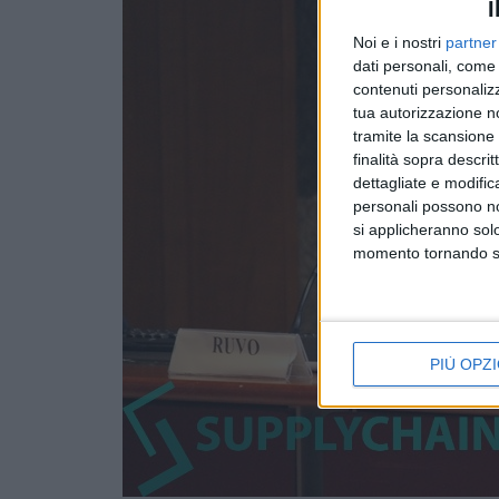
I
Noi e i nostri
partner
dati personali, come 
contenuti personalizz
tua autorizzazione no
tramite la scansione d
finalità sopra descri
dettagliate e modific
personali possono non
si applicheranno sol
momento tornando su 
PIÙ OPZI