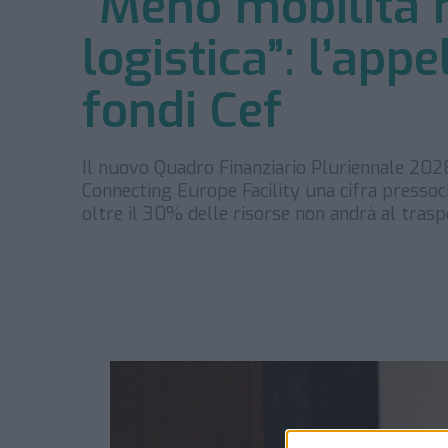
“Meno mobilità m
logistica”: l’appe
fondi Cef
Il nuovo Quadro Finanziario Pluriennale 20
Connecting Europe Facility una cifra pressoch
oltre il 30% delle risorse non andrà al tras