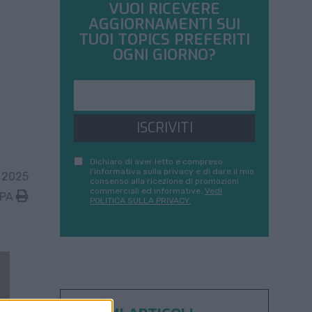
VUOI RICEVERE
AGGIORNAMENTI SUI
TUOI TOPICS PREFERITI
OGNI GIORNO?
ISCRIVITI
Dichiaro di aver letto e compreso
l'informativa sulla privacy e di dare il mio
 2025
consenso alla ricezione di promozioni
commerciali ed informative.
Vedi
MPA
POLITICA SULLA PRIVACY.