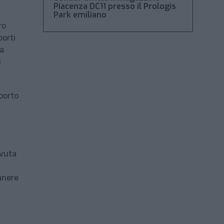
Piacenza DC11 presso il Prologis
Park emiliano
ro
orti
ma
i
porto
ovuta
anere