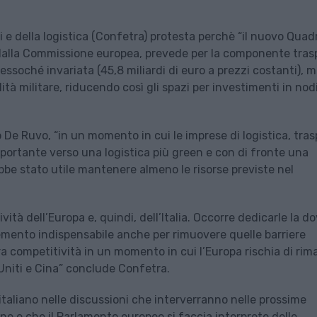
 e della logistica (Confetra) protesta perchè “il nuovo Quad
dalla Commissione europea, prevede per la componente trasp
essoché invariata (45,8 miliardi di euro a prezzi costanti), 
lità militare, riducendo così gli spazi per investimenti in nod
De Ruvo, “in un momento in cui le imprese di logistica, tras
portante verso una logistica più green e con di fronte una
ebbe stato utile mantenere almeno le risorse previste nel
vità dell’Europa e, quindi, dell’Italia. Occorre dedicarle la d
emento indispensabile anche per rimuovere quelle barriere
a competitività in un momento in cui l’Europa rischia di rim
 Uniti e Cina” conclude Confetra.
italiano nelle discussioni che interverranno nelle prossime
ne e che il Parlamento europeo si faccia interprete delle