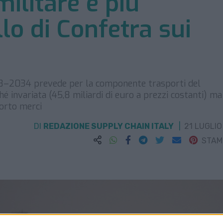
ilitare e più
llo di Confetra sui
28–2034 prevede per la componente trasporti del
é invariata (45,8 miliardi di euro a prezzi costanti) ma
porto merci
DI
REDAZIONE SUPPLY CHAIN ITALY
21 LUGLIO
STA