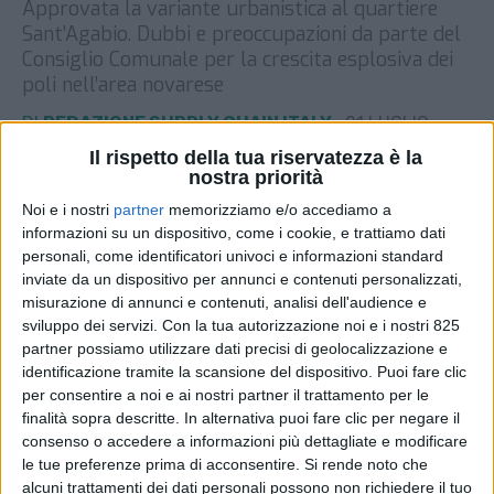
Approvata la variante urbanistica al quartiere
Sant’Agabio. Dubbi e preoccupazioni da parte del
Consiglio Comunale per la crescita esplosiva dei
poli nell’area novarese
DI
REDAZIONE SUPPLY CHAIN ITALY
21 LUGLIO
2025
Il rispetto della tua riservatezza è la
nostra priorità
STAMPA
Noi e i nostri
partner
memorizziamo e/o accediamo a
informazioni su un dispositivo, come i cookie, e trattiamo dati
personali, come identificatori univoci e informazioni standard
inviate da un dispositivo per annunci e contenuti personalizzati,
misurazione di annunci e contenuti, analisi dell'audience e
sviluppo dei servizi.
Con la tua autorizzazione noi e i nostri 825
partner possiamo utilizzare dati precisi di geolocalizzazione e
identificazione tramite la scansione del dispositivo. Puoi fare clic
per consentire a noi e ai nostri partner il trattamento per le
finalità sopra descritte. In alternativa puoi fare clic per negare il
consenso o accedere a informazioni più dettagliate e modificare
le tue preferenze prima di acconsentire.
Si rende noto che
alcuni trattamenti dei dati personali possono non richiedere il tuo