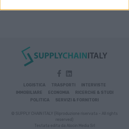
LOGISTICA
TRASPORTI
INTERVISTE
IMMOBILIARE
ECONOMIA
RICERCHE & STUDI
POLITICA
SERVIZI & FORNITORI
© SUPPLY CHAIN ITALY (Riproduzione riservata – All rights
reserved)
Testata edita da Alocin Media Srl