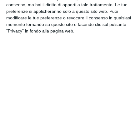
consenso, ma hai il diritto di opporti a tale trattamento. Le tue
preferenze si applicheranno solo a questo sito web. Puoi
modificare le tue preferenze o revocare il consenso in qualsiasi
momento tornando su questo sito e facendo clic sul pulsante
"Privacy" in fondo alla pagina web.
Il territorio novarese si conferma un hub strategico
per la logistica italiana con l’approvazione di un nuovo
polo nel quartiere di Sant’Agabio. Come riportato da
Novara Today
, il Consiglio Comunale ha dato il via
libera a una variante urbanistica che prevede la
demolizione di vecchi capannoni tra via Martino della
Torre e via Pigafetta, nella zona degli ex Magazzini
del Caffè, per far spazio a nuove strutture logistiche.
La nuova costruzione prevede un edificio di 19.000
metri quadrati, di cui 1.000 destinati a uffici. Questo