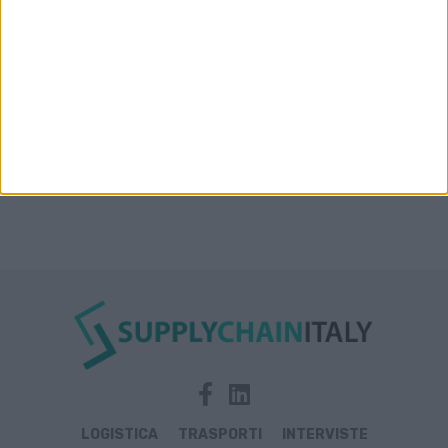
Condor affitta il magazzino Piacenza DC11 presso il
Prologis Park emiliano
LOGISTICA
TRASPORTI
INTERVISTE