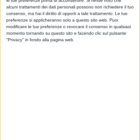
le tue preferenze prima di acconsentire.
Si rende noto che
alcuni trattamenti dei dati personali possono non richiedere il tuo
consenso, ma hai il diritto di opporti a tale trattamento. Le tue
preferenze si applicheranno solo a questo sito web. Puoi
modificare le tue preferenze o revocare il consenso in qualsiasi
momento tornando su questo sito e facendo clic sul pulsante
"Privacy" in fondo alla pagina web.
Dalla collaborazione tra 15 associazioni e realtà del
cluster logistico portuale ha preso il via il marketplace
My Login Business, strumento avviato con lo scopo di
favorire l’accesso delle imprese di settore
al bando
LogIn Business
che stanzia 157 milioni di euro del Pnrr
per la transizione digitale. Avviata a metà luglio dal
Ministero delle Infrastrutture e dei Trasporti con il
sostegno di Ram Spa, la misura punta a permettere il
completamento di interventi per lo sviluppo di
piattaforme e sistemi digitali per promuovere
l’interoperabilità dei servizi e la conformità all’eCMR e
all’eFTI, a favore di almeno 8.350 imprese.