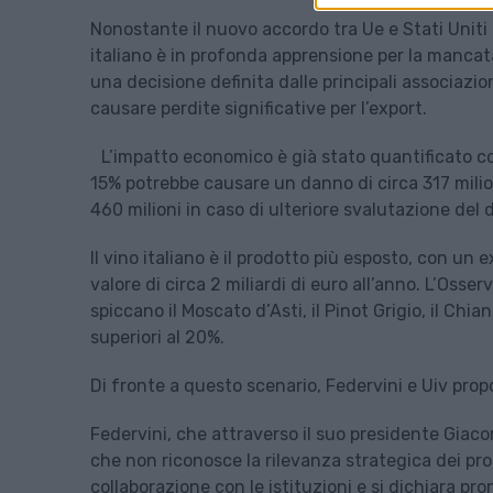
Nonostante il nuovo accordo tra Ue e Stati Uniti 
italiano è in profonda apprensione per la mancata
una decisione definita dalle principali associaz
causare perdite significative per l’export.
L’impatto economico è già stato quantificato con
15% potrebbe causare un danno di circa 317 milion
460 milioni in caso di ulteriore svalutazione del d
Il vino italiano è il prodotto più esposto, con un 
valore di circa 2 miliardi di euro all’anno. L’Osserv
spiccano il Moscato d’Asti, il Pinot Grigio, il Chi
superiori al 20%.
Di fronte a questo scenario, Federvini e Uiv pro
Federvini, che attraverso il suo presidente Gia
che non riconosce la rilevanza strategica dei pr
collaborazione con le istituzioni e si dichiara pron