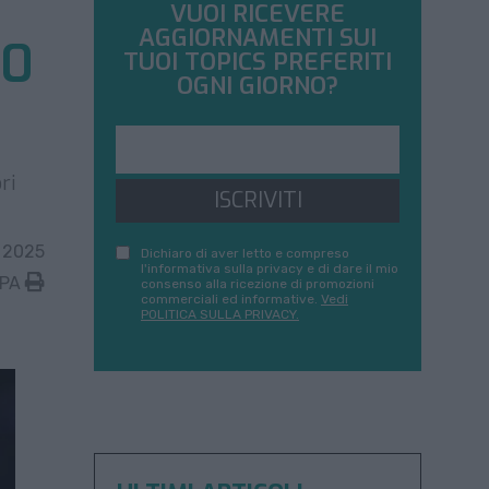
VUOI RICEVERE
AGGIORNAMENTI SUI
00
TUOI TOPICS PREFERITI
OGNI GIORNO?
ri
ISCRIVITI
 2025
Dichiaro di aver letto e compreso
l'informativa sulla privacy e di dare il mio
MPA
consenso alla ricezione di promozioni
commerciali ed informative.
Vedi
POLITICA SULLA PRIVACY.