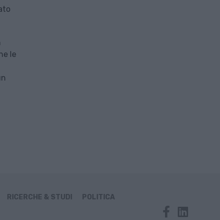
ato
n
he le
un
RICERCHE & STUDI
POLITICA