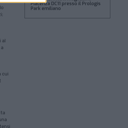
Piacenza DC11 presso il Prologis
lo
Park emiliano
i;
 al
 a
a cui
t
lta
 una
itensi