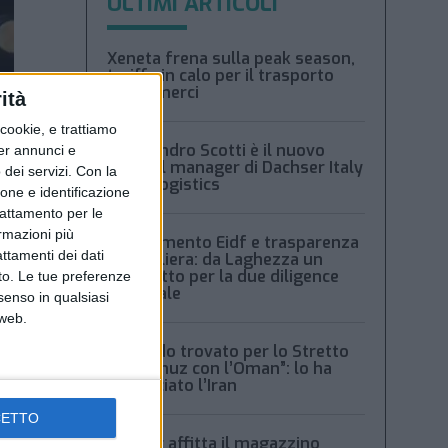
ULTIMI ARTICOLI
Xeneta frena sulla peak season,
tariffe in calo per il trasporto
aereo merci
ità
ookie, e trattiamo
Alessandro Scotti è il nuovo
per annunci e
general manager di Dachser Italy
dei servizi.
Con la
Food Logistics
ione e identificazione
trattamento per le
ormazioni più
Regolamento Eidf e trasparenza
attamenti dei dati
della filiera: da Laghezza un
pacchetto per la due diligence
nto. Le tue preferenze
aziendale
senso in qualsiasi
 web.
“Accordo trovato per lo Stretto
di Hormuz con l’Oman”: lo ha
annunciato l’Iran
CETTO
Condor affitta il magazzino