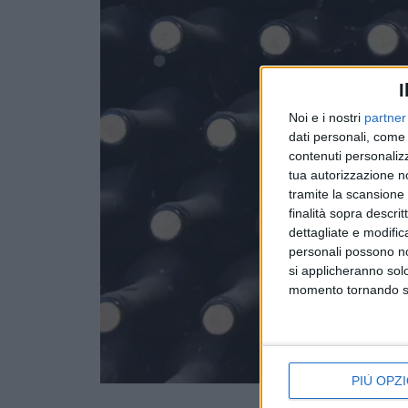
I
Noi e i nostri
partner
dati personali, come 
contenuti personalizz
tua autorizzazione no
tramite la scansione d
finalità sopra descri
dettagliate e modific
personali possono non
si applicheranno sol
momento tornando su 
PIÙ OPZI