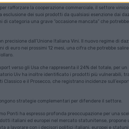
per rafforzare la cooperazione commerciale, il settore vinico
 esclusione dei suoi prodotti da qualsiasi esenzione dai daz
ioni di categoria una grave “occasione mancata” che potrebbe
 precisione dall’Unione Italiana Vini. Il nuovo regime di dazi
i di euro nei prossimi 12 mesi, una cifra che potrebbe salire
ollaro.
export verso gli Usa che rappresenta il 24% del totale, per un
atorio Uiv ha inoltre identificato i prodotti più vulnerabili, tr
anti Classico e il Prosecco, che registrano incidenze sull’expor
pongono strategie complementari per difendere il settore.
como Ponti ha espresso profonda preoccupazione per una sce
odotti italiani ed europei nel mercato statunitense, propone
ta a lavorare con i decisori politici italiani, europei e statun