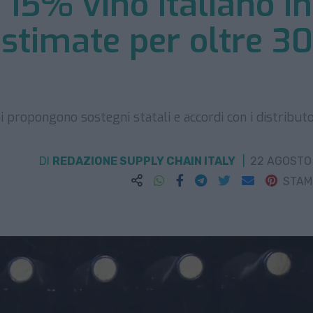
 15% vino italiano in
 stimate per oltre 3
ni propongono sostegni statali e accordi con i distributo
DI
REDAZIONE SUPPLY CHAIN ITALY
22 AGOSTO
STA