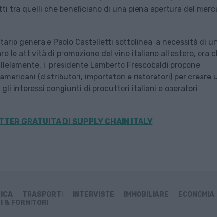
tti tra quelli che beneficiano di una piena apertura del merc
retario generale Paolo Castelletti sottolinea la necessità di u
re le attività di promozione del vino italiano all’estero, ora c
rallelamente, il presidente Lamberto Frescobaldi propone
mericani (distributori, importatori e ristoratori) per creare 
i interessi congiunti di produttori italiani e operatori
TER GRATUITA DI SUPPLY CHAIN
ITALY
TICA
TRASPORTI
INTERVISTE
IMMOBILIARE
ECONOMIA
I & FORNITORI