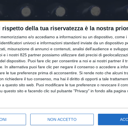
l rispetto della tua riservatezza è la nostra prior
memorizziamo e/o accediamo a informazioni su un dispositivo, come i c
identificatori univoci e informazioni standard inviate da un dispositivo 
ati, misurazione di annunci e contenuti, analisi dell'audience e sviluppo 
i e i nostri 825 partner possiamo utilizzare dati precisi di geolocalizzaz
el dispositivo. Puoi fare clic per consentire a noi e ai nostri partner il 
tte. In alternativa puoi fare clic per negare il consenso o accedere a inf
are le tue preferenze prima di acconsentire.
Si rende noto che alcuni tr
 richiedere il tuo consenso, ma hai il diritto di opporti a tale trattame
o a questo sito web. Puoi modificare le tue preferenze o revocare il con
questo sito e facendo clic sul pulsante "Privacy" in fondo alla pagina
ONI
NON ACCETTO
AC