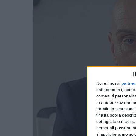
I
Noi e i nostri
partner
dati personali, come 
contenuti personalizz
tua autorizzazione no
tramite la scansione d
finalità sopra descri
dettagliate e modific
personali possono non
si applicheranno sol