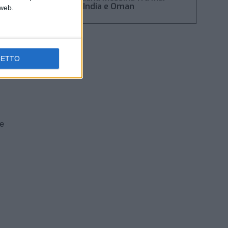
Rosso, India e Oman
 web.
CETTO
re