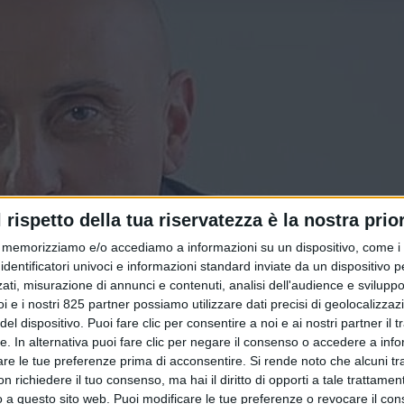
l rispetto della tua riservatezza è la nostra prior
memorizziamo e/o accediamo a informazioni su un dispositivo, come i c
identificatori univoci e informazioni standard inviate da un dispositivo 
ati, misurazione di annunci e contenuti, analisi dell'audience e sviluppo 
i e i nostri 825 partner possiamo utilizzare dati precisi di geolocalizzaz
el dispositivo. Puoi fare clic per consentire a noi e ai nostri partner il 
tte. In alternativa puoi fare clic per negare il consenso o accedere a inf
are le tue preferenze prima di acconsentire.
Si rende noto che alcuni tr
 richiedere il tuo consenso, ma hai il diritto di opporti a tale trattame
o a questo sito web. Puoi modificare le tue preferenze o revocare il con