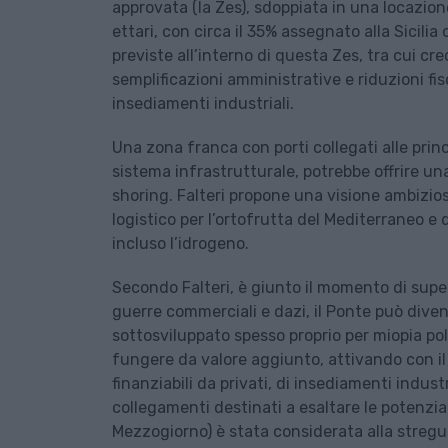
approvata (la Zes), sdoppiata in una locazio
ettari, con circa il 35% assegnato alla Sicilia
previste all’interno di questa Zes, tra cui cre
semplificazioni amministrative e riduzioni fis
insediamenti industriali.
Una zona franca con porti collegati alle prin
sistema infrastrutturale, potrebbe offrire una
shoring. Falteri propone una visione ambiziosa
logistico per l’ortofrutta del Mediterraneo e d
incluso l’idrogeno.
Secondo Falteri, è giunto il momento di super
guerre commerciali e dazi, il Ponte può diven
sottosviluppato spesso proprio per miopia pol
fungere da valore aggiunto, attivando con i
finanziabili da privati, di insediamenti industr
collegamenti destinati a esaltare le potenzia
Mezzogiorno) è stata considerata alla stregua