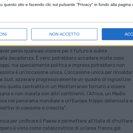
questo sito e facendo clic sul pulsante "Privacy" in fondo alla pagina
ONI
NON ACCETTO
AC
 interviene nel dibattito sul Ponte sullo Stretto proponendo
uttura: “Guardare al Ponte sullo Stretto come a una pur
aver perso qualsiasi visione per il futuro e subire
alla decadenza. È vero: potrebbero accadere molte cose
ntoppi, ma specialmente politica e impresa potrebbero non
Messina è un’occasione unica. L’occasione unica per rinsalda
 e Sud, azzerare progressivamente un quadro di ingiustizie
 pieno quella centralità in un Mediterraneo tornato a essere
ana e non malata con altri continenti, l’Africa, un Medio
nica nel panorama mondiale e un’Europa troppo sbilanciata a
iettivi di coesione e crescita”.
nica per unificare il Paese e permettere all’Italia di sfruttare
’opera è vista come catalizzatrice di un’area franca già