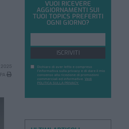
VUOI RICEVERE
AGGIORNAMENTI SUI
TUOI TOPICS PREFERITI
OGNI GIORNO?
ISCRIVITI
 2025
Dichiaro di aver letto e compreso
l'informativa sulla privacy e di dare il mio
MPA
consenso alla ricezione di promozioni
commerciali ed informative.
Vedi
POLITICA SULLA PRIVACY.