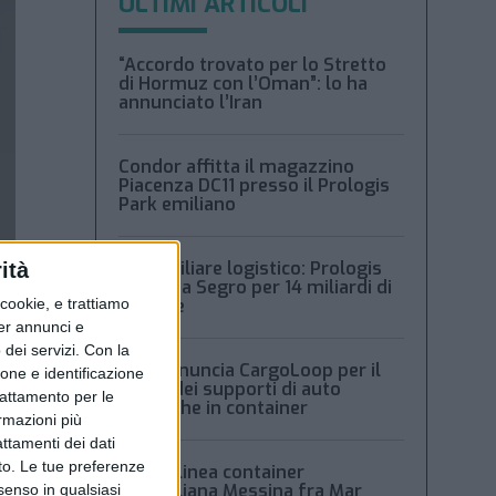
ULTIMI ARTICOLI
“Accordo trovato per lo Stretto
di Hormuz con l’Oman”: lo ha
annunciato l’Iran
Condor affitta il magazzino
Piacenza DC11 presso il Prologis
Park emiliano
Immobiliare logistico: Prologis
ità
acquista Segro per 14 miliardi di
ookie, e trattiamo
sterline
per annunci e
dei servizi.
Con la
Msc denuncia CargoLoop per il
ione e identificazione
crollo dei supporti di auto
trattamento per le
elettriche in container
ormazioni più
attamenti dei dati
nto. Le tue preferenze
Nuova linea container
dell’italiana Messina fra Mar
senso in qualsiasi