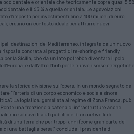
ne occidentale e orientale che teoricamente copre quasi 5.5
 occidentale e il 65 % a quella orientale. Le agevolazioni
dito d’imposta per investimenti fino a 100 milioni di euro,
cali, creano un contesto ideale per attrarre nuovi
cipali destinazioni del Mediterraneo, integrata da un nuovo
 risposta concreta ai progetti di re-shoring e friendly
 per la Sicilia, che da un lato potrebbe diventare il polo
ell’Europa, e dall’altro l’hub per le nuove risorse energetiche
are la storica divisione sull’opera. In un mondo segnato da
tare “l’arteria di un corpo economico e sociale sinora
itica”. La logistica, gemellata al regime di Zona Franca, può
l Ponte una “reazione a catena di infrastrutture anche
iali non schiavi di aiuti pubblici e di un network di
lità di una terra che per troppi anni (come gran parte del
 di una battaglia persa.” conclude il presidente di