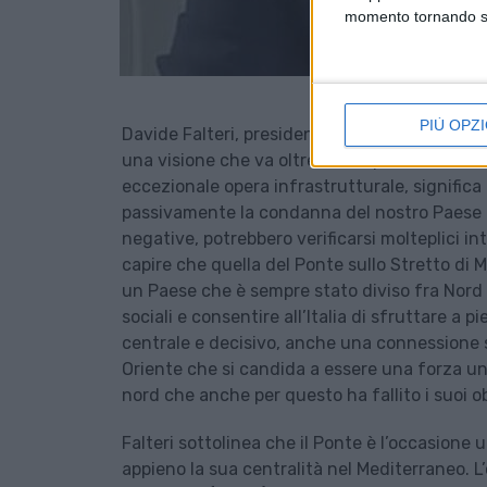
momento tornando su 
PIÙ OPZI
Davide Falteri, presidente di Federlogistica,
una visione che va oltre la semplice infrastr
eccezionale opera infrastrutturale, significa 
passivamente la condanna del nostro Paese 
negative, potrebbero verificarsi molteplici i
capire che quella del Ponte sullo Stretto di 
un Paese che è sempre stato diviso fra Nord
sociali e consentire all’Italia di sfruttare a
centrale e decisivo, anche una connessione s
Oriente che si candida a essere una forza u
nord che anche per questo ha fallito i suoi ob
Falteri sottolinea che il Ponte è l’occasione u
appieno la sua centralità nel Mediterraneo. L